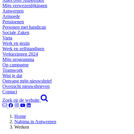
Alles over Antwerpen
Mijn verwezenlijkingen
Antwerpen
Armoede
Pensioenen
Personen met handicap
Sociale Zaken
Varia
Werk en gezin
Werk en zelfstandigen
Verkiezingen 2024
Mijn programma
Op campagne
Teamwork
Wist je dat
Ontvang mijn nieuwsbrief
Overzicht nieuwsbrieven
Contact
Zoek op de website
Home
Nahima in Antwerpen
Werken