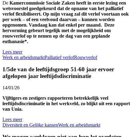
De
Kamercommissie Sociale Zaken heeft in eerste lezing een
wetsvoorstel goedgekeurd dat de opname van het palliatief
verlof flexibiliseert. Op mijn vraag zal dit verlof voortaan ook
per week – of een veelvoud daarvan – kunnen worden
opgenomen. Vandaag kan dat enkel per maand. Deze
hervorming gebeurt tegelijk met de mogelijkheid om
rouwverlof op te nemen op de dag van een geplande
euthanasie*.
Lees meer
Werk en arbeidsmarkt
Palliatief verlof
Rouwverlof
1/5de van de leeftijdsgroep 51-60 jaar ervoer
afgelopen jaar leeftijdsdiscriminatie
14/01/26
Vijftigers en zestigers rapporteren betrekkelijk veel
leeftijdsdiscriminatie in het werkveld, zo blijkt uit een rapport
van Unia.
Lees meer
Diversiteit en Gelijke kansen
Werk en arbeidsmarkt
We mogen werklozen niet aan hun lot overlaten