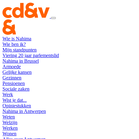
Wie is Nahima
Wie ben ik?
Mijn standpunten
Viering 20 jaar parlementslid
Nahima in Brussel
Armoede
Gelijke kansen
Gezinnen
Pensioenen
Sociale zaken
Werk
Wist je dat...
Opiniestukken
Nahima in Antwerpen
Weten
Welzijn
Werken
Wonen