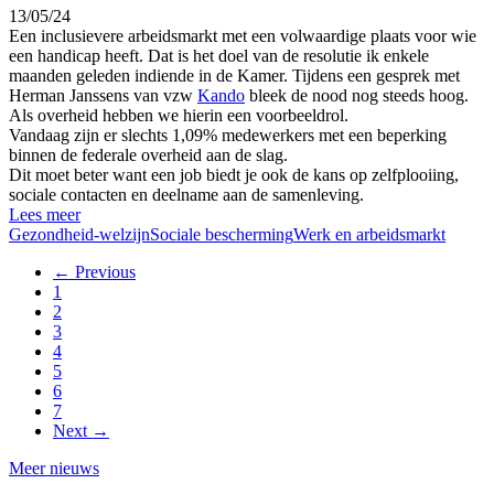
13/05/24
Een inclusievere arbeidsmarkt met een volwaardige plaats voor wie
een handicap heeft. Dat is het doel van de resolutie ik enkele
maanden geleden indiende in de Kamer. Tijdens een gesprek met
Herman Janssens van vzw
Kando
bleek de nood nog steeds hoog.
Als overheid hebben we hierin een voorbeeldrol.
Vandaag zijn er slechts 1,09% medewerkers met een beperking
binnen de federale overheid aan de slag.
Dit moet beter want een job biedt je
ook de kans op zelfplooiing,
sociale contacten en deelname aan de samenleving.
Lees meer
Gezondheid-welzijn
Sociale bescherming
Werk en arbeidsmarkt
← Previous
1
2
3
4
5
6
7
Next →
Meer nieuws