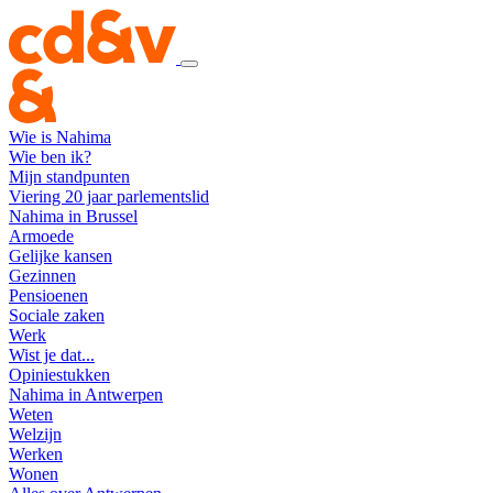
Wie is Nahima
Wie ben ik?
Mijn standpunten
Viering 20 jaar parlementslid
Nahima in Brussel
Armoede
Gelijke kansen
Gezinnen
Pensioenen
Sociale zaken
Werk
Wist je dat...
Opiniestukken
Nahima in Antwerpen
Weten
Welzijn
Werken
Wonen