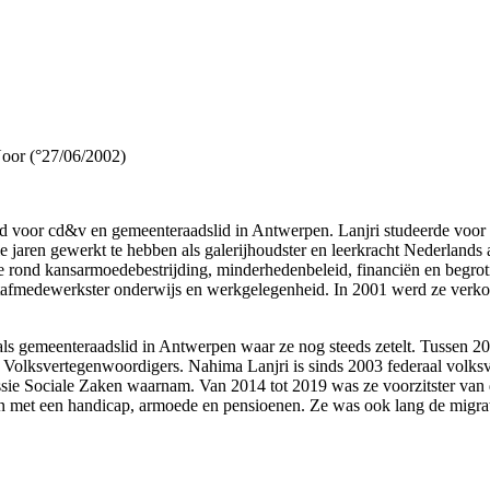
oor (°27/06/2002)
id voor cd&v en gemeenteraadslid in Antwerpen. Lanjri studeerde voor 
en gewerkt te hebben als galerijhoudster en leerkracht Nederlands als 
 rond kansarmoedebestrijding, minderhedenbeleid, financiën en begrot
fmedewerkster onderwijs en werkgelegenheid. In 2001 werd ze verkoz
 als gemeenteraadslid in Antwerpen waar ze nog steeds zetelt. Tussen 20
 Volksvertegenwoordigers. Nahima Lanjri is sinds 2003 federaal volks
ssie Sociale Zaken waarnam. Van 2014 tot 2019 was ze voorzitster van d
 met een handicap, armoede en pensioenen. Ze was ook lang de migratie