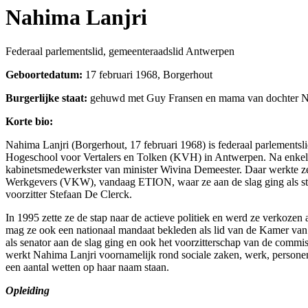
Nahima Lanjri
Federaal parlementslid, gemeenteraadslid Antwerpen
Geboortedatum:
17 februari 1968, Borgerhout
Burgerlijke staat:
gehuwd met Guy Fransen en mama van dochter N
Korte bio:
Nahima Lanjri (Borgerhout, 17 februari 1968) is federaal parlementsl
Hogeschool voor Vertalers en Tolken (KVH) in Antwerpen. Na enkele jar
kabinetsmedewerkster van minister Wivina Demeester. Daar werkte ze
Werkgevers (VKW), vandaag ETION, waar ze aan de slag ging als sta
voorzitter Stefaan De Clerck.
In 1995 zette ze de stap naar de actieve politiek en werd ze verkozen
mag ze ook een nationaal mandaat bekleden als lid van de Kamer van
als senator aan de slag ging en ook het voorzitterschap van de commi
werkt Nahima Lanjri voornamelijk rond sociale zaken, werk, personen
een aantal wetten op haar naam staan.
Opleiding