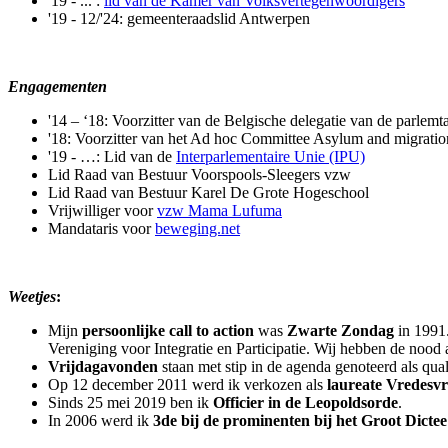
'19 - ... :
lid van de Kamer van Volksvertegenwoordigers
'19 - 12/'24: gemeenteraadslid Antwerpen
Engagementen
'14 – ‘18: Voorzitter van de Belgische delegatie van de parle
'18: Voorzitter van het Ad hoc Committee Asylum and migrat
'19 - …: Lid van de
Interparlementaire Unie (IPU)
Lid Raad van Bestuur Voorspools-Sleegers vzw
Lid Raad van Bestuur Karel De Grote Hogeschool
Vrijwilliger voor
vzw Mama Lufuma
Mandataris voor
beweging.net
Weetjes
:
Mijn
persoonlijke call to action
was
Zwarte Zondag
in 1991
Vereniging voor Integratie en Participatie. Wij hebben de nood
Vrijdagavonden
staan met stip in de agenda genoteerd als qua
Op 12 december 2011 werd ik verkozen als
laureate Vredesv
Sinds 25 mei 2019 ben ik
Officier in de Leopoldsorde
.
In 2006 werd ik
3de bij de prominenten bij het Groot Dictee