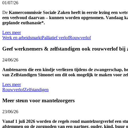
01/07/26
De
Kamercommissie Sociale Zaken heeft in eerste lezing een wetsv
een veelvoud daarvan – kunnen worden opgenomen. Vandaag kan 
geplande euthanasie*.
Lees meer
Werk en arbeidsmarkt
Palliatief verlof
Rouwverlof
Geef werknemers & zelfstandigen ook rouwverlof bij 
24/06/26
Ambtenaren die een kindje verliezen tijdens de zwangerschap, h
van Zelfstandigen Simonet om dit ook mogelijk te maken voor zel
Lees meer
Rouwverlof
Zelfstandigen
Meer steun voor mantelzorgers
23/06/26
Vanaf 1 juli 2026 worden de regels rond mantelzorgverlof een s
afstemmen op de zorgnoden van een partner, ouder, kind, buur 