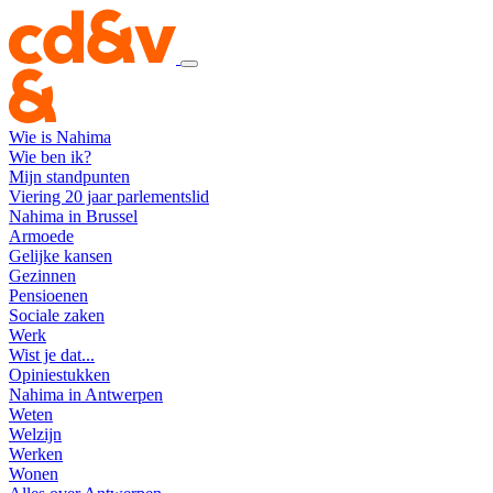
Wie is Nahima
Wie ben ik?
Mijn standpunten
Viering 20 jaar parlementslid
Nahima in Brussel
Armoede
Gelijke kansen
Gezinnen
Pensioenen
Sociale zaken
Werk
Wist je dat...
Opiniestukken
Nahima in Antwerpen
Weten
Welzijn
Werken
Wonen