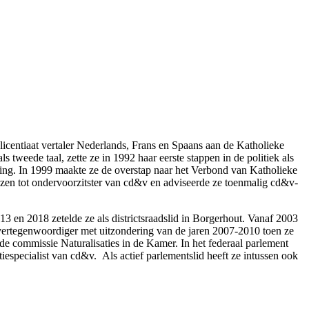
licentiaat vertaler Nederlands, Frans en Spaans aan de Katholieke
tweede taal, zette ze in 1992 haar eerste stappen in de politiek als
ing. In 1999 maakte ze de overstap naar het Verbond van Katholieke
en tot ondervoorzitster van cd&v en adviseerde ze toenmalig cd&v-
13 en 2018 zetelde ze als districtsraadslid in Borgerhout. Vanaf 2003
vertegenwoordiger met uitzondering van de jaren 2007-2010 toen ze
e commissie Naturalisaties in de Kamer. In het federaal parlement
specialist van cd&v. Als actief parlementslid heeft ze intussen ook