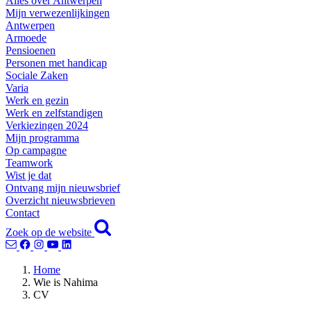
Alles over Antwerpen
Mijn verwezenlijkingen
Antwerpen
Armoede
Pensioenen
Personen met handicap
Sociale Zaken
Varia
Werk en gezin
Werk en zelfstandigen
Verkiezingen 2024
Mijn programma
Op campagne
Teamwork
Wist je dat
Ontvang mijn nieuwsbrief
Overzicht nieuwsbrieven
Contact
Zoek op de website
Home
Wie is Nahima
CV