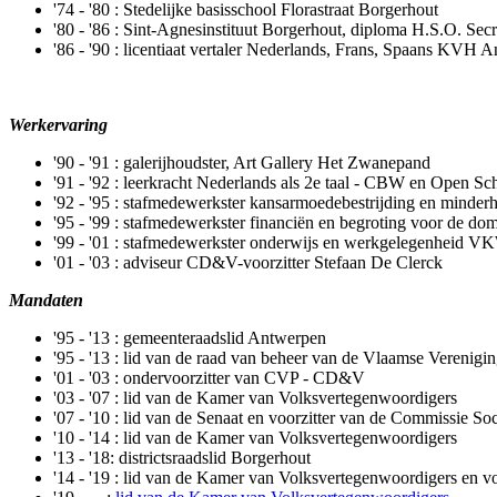
'74 - '80 : Stedelijke basisschool Florastraat Borgerhout
'80 - '86 : Sint-Agnesinstituut Borgerhout, diploma H.S.O. Secr
'86 - '90 : licentiaat vertaler Nederlands, Frans, Spaans KVH
Werkervaring
'90 - '91 : galerijhoudster, Art Gallery Het Zwanepand
'91 - '92 : leerkracht Nederlands als 2e taal - CBW en Open Sc
'92 - '95 : stafmedewerkster kansarmoedebestrijding en minder
'95 - '99 : stafmedewerkster financiën en begroting voor de dom
'99 - '01 : stafmedewerkster onderwijs en werkgelegenheid V
'01 - '03 : adviseur CD&V-voorzitter Stefaan De Clerck
Mandaten
'95 - '13 : gemeenteraadslid Antwerpen
'95 - '13 : lid van de raad van beheer van de Vlaamse Verenig
'01 - '03 : ondervoorzitter van CVP - CD&V
'03 - '07 : lid van de Kamer van Volksvertegenwoordigers
'07 - '10 : lid van de Senaat en voorzitter van de Commissie So
'10 - '14 : lid van de Kamer van Volksvertegenwoordigers
'13 - '18: districtsraadslid Borgerhout
'14 - '19 : lid van de Kamer van Volksvertegenwoordigers en vo