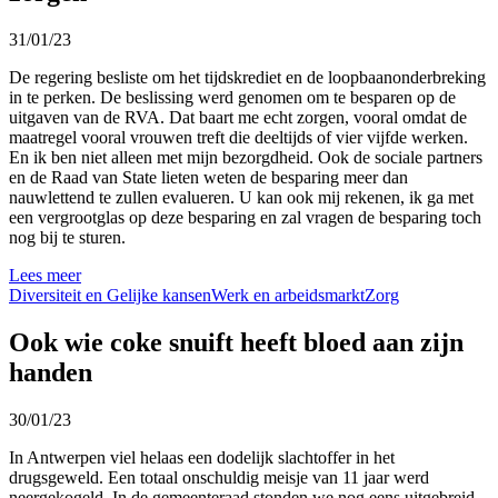
31/01/23
De regering besliste om het tijdskrediet en de loopbaanonderbreking
in te perken. De beslissing werd genomen om te besparen op de
uitgaven van de RVA. Dat baart me echt zorgen, vooral omdat de
maatregel vooral vrouwen treft die deeltijds of vier vijfde werken.
En ik ben niet alleen met mijn bezorgdheid. Ook de sociale partners
en de Raad van State lieten weten de besparing meer dan
nauwlettend te zullen evalueren. U kan ook mij rekenen, ik ga met
een vergrootglas op deze besparing en zal vragen de besparing toch
nog bij te sturen.
Lees meer
Diversiteit en Gelijke kansen
Werk en arbeidsmarkt
Zorg
Ook wie coke snuift heeft bloed aan zijn
handen
30/01/23
In Antwerpen viel helaas een dodelijk slachtoffer in het
drugsgeweld. Een totaal onschuldig meisje van 11 jaar werd
neergekogeld. In de gemeenteraad stonden we nog eens uitgebreid