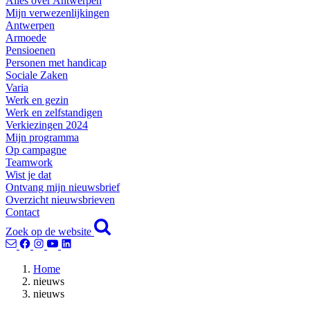
Alles over Antwerpen
Mijn verwezenlijkingen
Antwerpen
Armoede
Pensioenen
Personen met handicap
Sociale Zaken
Varia
Werk en gezin
Werk en zelfstandigen
Verkiezingen 2024
Mijn programma
Op campagne
Teamwork
Wist je dat
Ontvang mijn nieuwsbrief
Overzicht nieuwsbrieven
Contact
Zoek op de website
Home
nieuws
nieuws