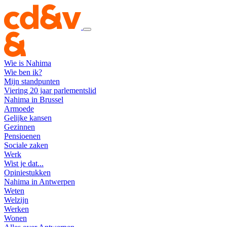
Wie is Nahima
Wie ben ik?
Mijn standpunten
Viering 20 jaar parlementslid
Nahima in Brussel
Armoede
Gelijke kansen
Gezinnen
Pensioenen
Sociale zaken
Werk
Wist je dat...
Opiniestukken
Nahima in Antwerpen
Weten
Welzijn
Werken
Wonen