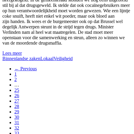
stil bij al dat drugsgeweld. Ik stelde dat ook cocaïnegebruikers meer
op hun verantwoordelijkheid moet worden gewezen. Wie een lijntje
coke snuift, heeft niet enkel wit poeder, maar ook bloed aan
zijn handen. Ik wees er de burgemeester ook op dat Brussel wel
degelijk Antwerpen steunt in de strijd tegen drugs. Minister
Verlinden nam al heel wat maatregelen. De stad moet meer
openstaan voor die samenwerking en steun, alleen zo winnen we
van de moordende drugsmaffia.
Lees meer
Binnenlandse zaken
Lokaal
Veiligheid
← Previous
1
2
…
25
26
27
28
29
30
31
32
33