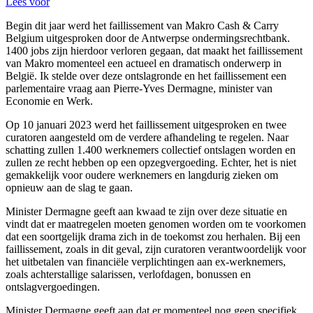
Lees voor
Begin dit jaar werd het faillissement van Makro Cash & Carry
Belgium uitgesproken door de Antwerpse ondermingsrechtbank.
1400 jobs zijn hierdoor verloren gegaan, dat maakt het faillissement
van Makro momenteel een actueel en dramatisch onderwerp in
België. Ik stelde over deze ontslagronde en het faillissement een
parlementaire vraag aan Pierre-Yves Dermagne, minister van
Economie en Werk.
Op 10 januari 2023 werd het faillissement uitgesproken en twee
curatoren aangesteld om de verdere afhandeling te regelen. Naar
schatting zullen 1.400 werknemers collectief ontslagen worden en
zullen ze recht hebben op een opzegvergoeding. Echter, het is niet
gemakkelijk voor oudere werknemers en langdurig zieken om
opnieuw aan de slag te gaan.
Minister Dermagne geeft aan kwaad te zijn over deze situatie en
vindt dat er maatregelen moeten genomen worden om te voorkomen
dat een soortgelijk drama zich in de toekomst zou herhalen. Bij een
faillissement, zoals in dit geval, zijn curatoren verantwoordelijk voor
het uitbetalen van financiële verplichtingen aan ex-werknemers,
zoals achterstallige salarissen, verlofdagen, bonussen en
ontslagvergoedingen.
Minister Dermagne geeft aan dat er momenteel nog geen specifiek