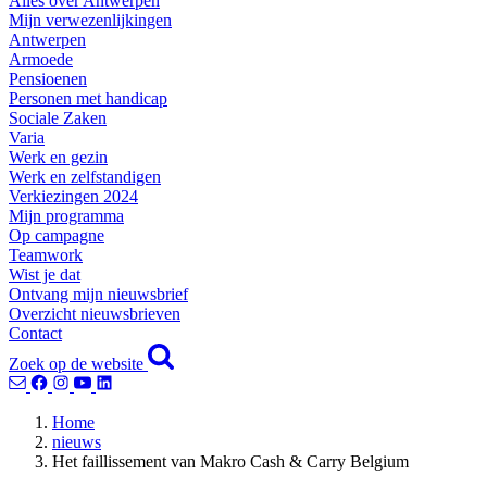
Alles over Antwerpen
Mijn verwezenlijkingen
Antwerpen
Armoede
Pensioenen
Personen met handicap
Sociale Zaken
Varia
Werk en gezin
Werk en zelfstandigen
Verkiezingen 2024
Mijn programma
Op campagne
Teamwork
Wist je dat
Ontvang mijn nieuwsbrief
Overzicht nieuwsbrieven
Contact
Zoek op de website
Home
nieuws
Het faillissement van Makro Cash & Carry Belgium