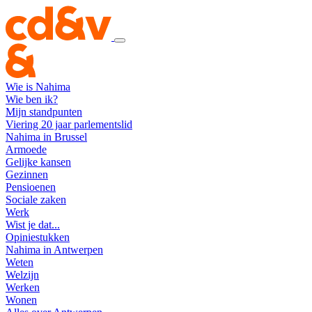
Wie is Nahima
Wie ben ik?
Mijn standpunten
Viering 20 jaar parlementslid
Nahima in Brussel
Armoede
Gelijke kansen
Gezinnen
Pensioenen
Sociale zaken
Werk
Wist je dat...
Opiniestukken
Nahima in Antwerpen
Weten
Welzijn
Werken
Wonen