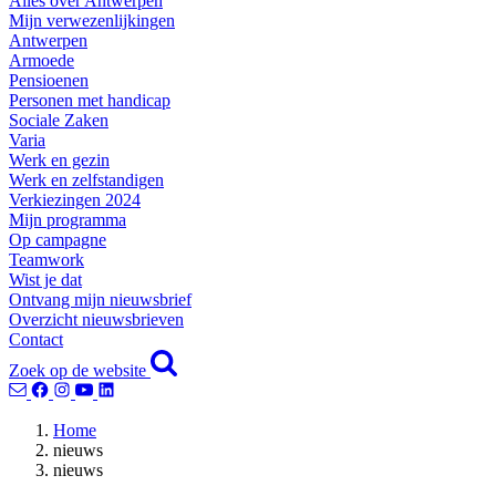
Alles over Antwerpen
Mijn verwezenlijkingen
Antwerpen
Armoede
Pensioenen
Personen met handicap
Sociale Zaken
Varia
Werk en gezin
Werk en zelfstandigen
Verkiezingen 2024
Mijn programma
Op campagne
Teamwork
Wist je dat
Ontvang mijn nieuwsbrief
Overzicht nieuwsbrieven
Contact
Zoek op de website
Home
nieuws
nieuws