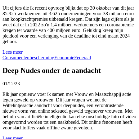
Uit cijfers die ik recent opvroeg blijkt dat op 30 oktober van dit jaar
85.925 werknemers uit 3.625 ondernemingen voor 38 miljoen euro
aan
koopkracht
premies uitbetaald kregen. Dat zijn lage cijfers als je
weet dat er in 2022 zo'n 1,4 miljoen werknemers een coronapremie
kregen ter waarde van 400 miljoen euro. Gelukkig kreeg mijn
pleidooi voor een verlenging van de deadline tot eind maart 2024
gehoor.
Lees meer
Consumentenbescherming
Economie
Federaal
Deep Nudes onder de aandacht
01/12/23
Elk jaar opnieuw voer ik samen met Vrouw en Maatschappij actie
tegen geweld op vrouwen. Dit jaar vragen we met de
Wittelintjesactie aandacht voor deepnudes, een verontrustende
nieuwe vorm van online seksueel geweld tegenover vrouwen. Met
behulp van artificiële intelligentie kan elke onschuldige foto of video
omgevormd worden tot een naaktbeeld. Dit online fenomeen heeft
voor slachtoffers vaak offline zware gevolgen.
Lees meer