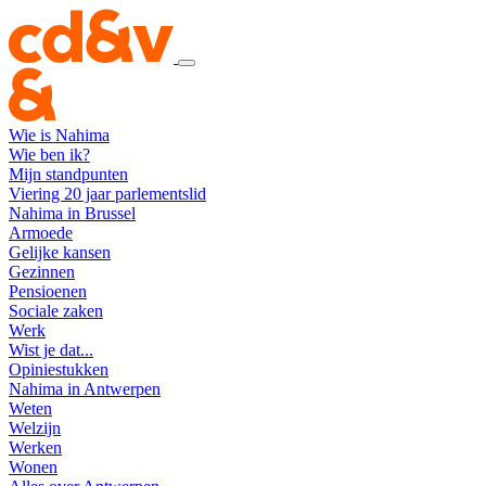
Wie is Nahima
Wie ben ik?
Mijn standpunten
Viering 20 jaar parlementslid
Nahima in Brussel
Armoede
Gelijke kansen
Gezinnen
Pensioenen
Sociale zaken
Werk
Wist je dat...
Opiniestukken
Nahima in Antwerpen
Weten
Welzijn
Werken
Wonen