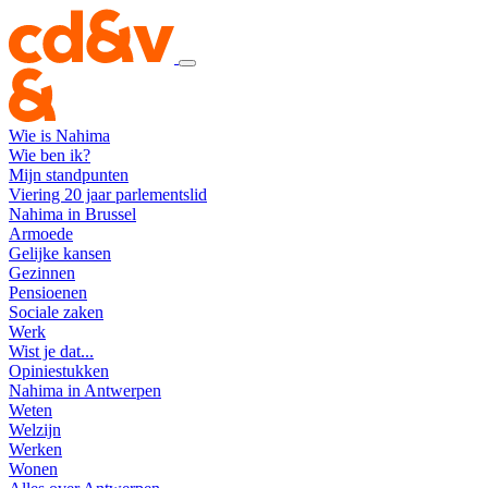
Wie is Nahima
Wie ben ik?
Mijn standpunten
Viering 20 jaar parlementslid
Nahima in Brussel
Armoede
Gelijke kansen
Gezinnen
Pensioenen
Sociale zaken
Werk
Wist je dat...
Opiniestukken
Nahima in Antwerpen
Weten
Welzijn
Werken
Wonen