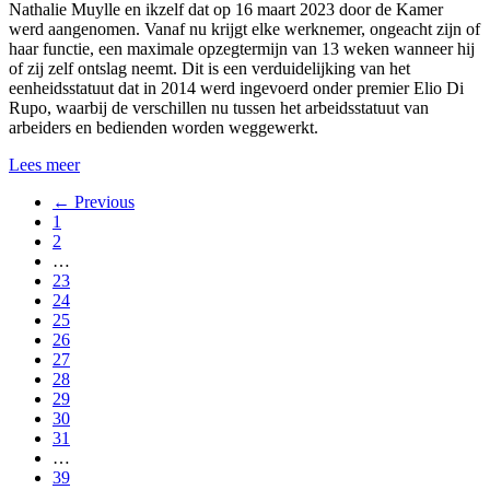
Nathalie Muylle en ikzelf dat op 16 maart 2023 door de Kamer
werd aangenomen. Vanaf nu krijgt elke werknemer, ongeacht zijn of
haar functie, een maximale opzegtermijn van 13 weken wanneer hij
of zij zelf ontslag neemt. Dit is een verduidelijking van het
eenheidsstatuut dat in 2014 werd ingevoerd onder premier Elio Di
Rupo, waarbij de verschillen nu tussen het arbeidsstatuut van
arbeiders en bedienden worden weggewerkt.
Lees meer
← Previous
1
2
…
23
24
25
26
27
28
29
30
31
…
39