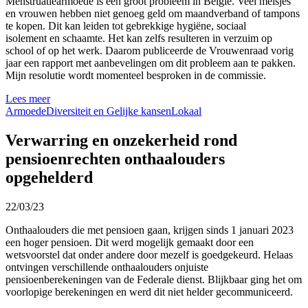
Menstruatiearmoede is een groot probleem in België. Veel meisjes
en vrouwen hebben niet genoeg geld om maandverband of tampons
te kopen. Dit kan leiden tot gebrekkige hygiëne, sociaal
isolement en schaamte. Het kan zelfs resulteren in verzuim op
school of op het werk. Daarom publiceerde de Vrouwenraad vorig
jaar een rapport met aanbevelingen om dit probleem aan te pakken.
Mijn resolutie wordt momenteel besproken in de commissie.
Lees meer
Armoede
Diversiteit en Gelijke kansen
Lokaal
Verwarring en onzekerheid rond
pensioenrechten onthaalouders
opgehelderd
22/03/23
Onthaalouders die met pensioen gaan, krijgen sinds 1 januari 2023
een hoger pensioen. Dit werd mogelijk gemaakt door een
wetsvoorstel dat onder andere door mezelf is goedgekeurd. Helaas
ontvingen verschillende onthaalouders onjuiste
pensioenberekeningen van de Federale dienst. Blijkbaar ging het om
voorlopige berekeningen en werd dit niet helder gecommuniceerd.