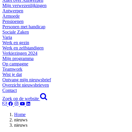
Alles over Antwerpen
Mijn verwezenlijkingen
Antwerpen
Armoede
Pensioenen
Personen met handicap
Sociale Zaken
Varia
Werk en gezin
Werk en zelfstandigen
Verkiezingen 2024
Mijn programma
Op campagne
Teamwork
Wist je dat
Ontvang mijn nieuwsbrief
Overzicht nieuwsbrieven
Contact
Zoek op de website
Home
nieuws
nieuws