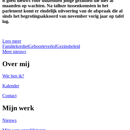
is goed nieuws voor duizenden jonge gezinnen die hier al
maanden op wachten. Na talloze tussenkomsten in het
parlement komt er eindelijk uitvoering van de afspraak die al
sinds het begrotingsakkoord van november vorig jaar op tafel
lag.
Lees meer
Familiekrediet
Geboorteverlof
Gezinsbeleid
Meer nieuws
Over mij
Wie ben ik?
Kalender
Contact
Mijn werk
Nieuws