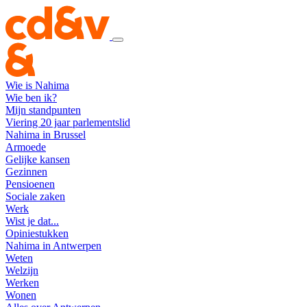
Wie is Nahima
Wie ben ik?
Mijn standpunten
Viering 20 jaar parlementslid
Nahima in Brussel
Armoede
Gelijke kansen
Gezinnen
Pensioenen
Sociale zaken
Werk
Wist je dat...
Opiniestukken
Nahima in Antwerpen
Weten
Welzijn
Werken
Wonen