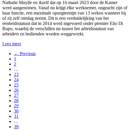
Nathalie Muylle en ikzelf dat op 16 maart 2023 door de Kamer
werd aangenomen. Vanaf nu krijgt elke werknemer, ongeacht zijn of
haar functie, een maximale opzegtermijn van 13 weken wanneer hij
of zij zelf ontslag neemt. Dit is een verduidelijking van het
eenheidsstatuut dat in 2014 werd ingevoerd onder premier Elio Di
Rupo, waarbij de verschillen nu tussen het arbeidsstatuut van
arbeiders en bedienden worden weggewerkt.
Lees meer
← Previous
1
2
…
23
24
25
26
27
28
29
30
31
…
39