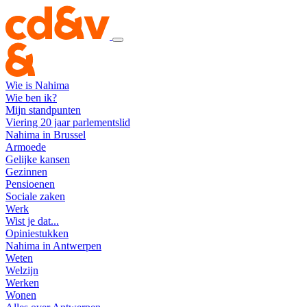
Wie is Nahima
Wie ben ik?
Mijn standpunten
Viering 20 jaar parlementslid
Nahima in Brussel
Armoede
Gelijke kansen
Gezinnen
Pensioenen
Sociale zaken
Werk
Wist je dat...
Opiniestukken
Nahima in Antwerpen
Weten
Welzijn
Werken
Wonen