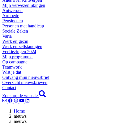
Alles over Antwerpen
Mijn verwezenlijkingen
Antwerpen
Armoede
Pensioenen
Personen met handicap
Sociale Zaken
Varia
Werk en gezin
Werk en zelfstandigen
Verkiezingen 2024
Mijn programma
Op campagne
Teamwork
Wist je dat
Ontvang mijn nieuwsbrief
Overzicht nieuwsbrieven
Contact
Zoek op de website
Home
nieuws
nieuws