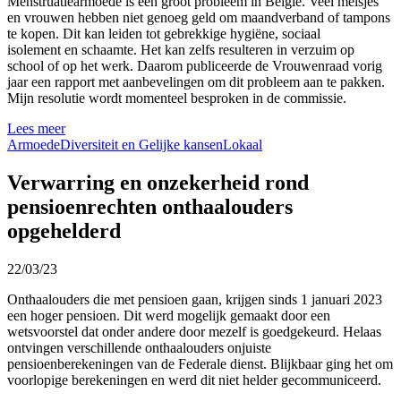
Menstruatiearmoede is een groot probleem in België. Veel meisjes
en vrouwen hebben niet genoeg geld om maandverband of tampons
te kopen. Dit kan leiden tot gebrekkige hygiëne, sociaal
isolement en schaamte. Het kan zelfs resulteren in verzuim op
school of op het werk. Daarom publiceerde de Vrouwenraad vorig
jaar een rapport met aanbevelingen om dit probleem aan te pakken.
Mijn resolutie wordt momenteel besproken in de commissie.
Lees meer
Armoede
Diversiteit en Gelijke kansen
Lokaal
Verwarring en onzekerheid rond
pensioenrechten onthaalouders
opgehelderd
22/03/23
Onthaalouders die met pensioen gaan, krijgen sinds 1 januari 2023
een hoger pensioen. Dit werd mogelijk gemaakt door een
wetsvoorstel dat onder andere door mezelf is goedgekeurd. Helaas
ontvingen verschillende onthaalouders onjuiste
pensioenberekeningen van de Federale dienst. Blijkbaar ging het om
voorlopige berekeningen en werd dit niet helder gecommuniceerd.