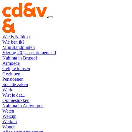
Wie is Nahima
Wie ben ik?
Mijn standpunten
Viering 20 jaar parlementslid
Nahima in Brussel
Armoede
Gelijke kansen
Gezinnen
Pensioenen
Sociale zaken
Werk
Wist je dat...
Opiniestukken
Nahima in Antwerpen
Weten
Welzijn
Werken
Wonen