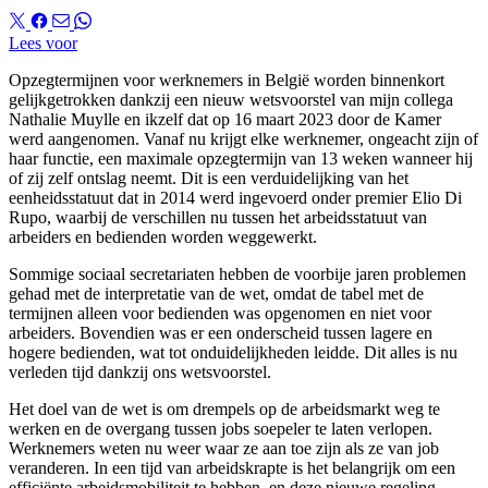
Lees voor
Opzegtermijnen voor werknemers in België worden binnenkort
gelijkgetrokken dankzij een nieuw wetsvoorstel van mijn collega
Nathalie Muylle en ikzelf dat op 16 maart 2023 door de Kamer
werd aangenomen. Vanaf nu krijgt elke werknemer, ongeacht zijn of
haar functie, een maximale opzegtermijn van 13 weken wanneer hij
of zij zelf ontslag neemt. Dit is een verduidelijking van het
eenheidsstatuut dat in 2014 werd ingevoerd onder premier Elio Di
Rupo, waarbij de verschillen nu tussen het arbeidsstatuut van
arbeiders en bedienden worden weggewerkt.
Sommige sociaal secretariaten hebben de voorbije jaren problemen
gehad met de interpretatie van de wet, omdat de tabel met de
termijnen alleen voor bedienden was opgenomen en niet voor
arbeiders. Bovendien was er een onderscheid tussen lagere en
hogere bedienden, wat tot onduidelijkheden leidde. Dit alles is nu
verleden tijd dankzij ons wetsvoorstel.
Het doel van de wet is om drempels op de arbeidsmarkt weg te
werken en de overgang tussen jobs soepeler te laten verlopen.
Werknemers weten nu weer waar ze aan toe zijn als ze van job
veranderen. In een tijd van arbeidskrapte is het belangrijk om een
efficiënte arbeidsmobiliteit te hebben, en deze nieuwe regeling