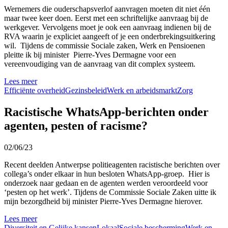
Wernemers die ouderschapsverlof aanvragen moeten dit niet één
maar twee keer doen. Eerst met een schriftelijke aanvraag bij de
werkgever. Vervolgens moet je ook een aanvraag indienen bij de
RVA waarin je expliciet aangeeft of je een onderbrekingsuitkering
wil. Tijdens de commissie Sociale zaken, Werk en Pensioenen
pleitte ik bij minister Pierre-Yves Dermagne voor een
vereenvoudiging van de aanvraag van dit complex systeem.
Lees meer
Efficiënte overheid
Gezinsbeleid
Werk en arbeidsmarkt
Zorg
Racistische WhatsApp-berichten onder
agenten, pesten of racisme?
02/06/23
Recent deelden Antwerpse politieagenten racistische berichten over
collega’s onder elkaar in hun besloten WhatsApp-groep. Hier is
onderzoek naar gedaan en de agenten werden veroordeeld voor
‘pesten op het werk’. Tijdens de Commissie Sociale Zaken uitte ik
mijn bezorgdheid bij minister Pierre-Yves Dermagne hierover.
Lees meer
Diversiteit en Gelijke kansen
Lokaal
Sociale bescherming
Werk en