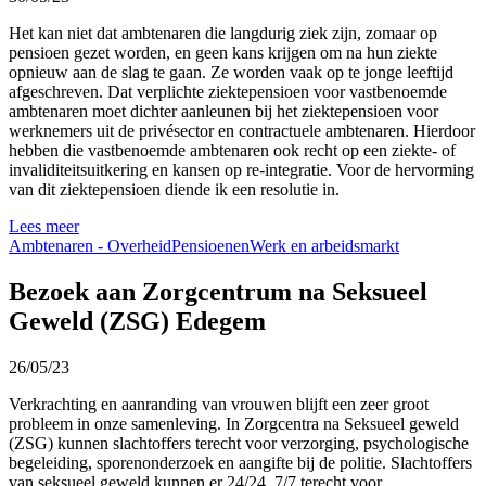
Het kan niet dat ambtenaren die langdurig ziek zijn, zomaar op
pensioen gezet worden, en geen kans krijgen om na hun ziekte
opnieuw aan de slag te gaan. Ze worden vaak op te jonge leeftijd
afgeschreven. Dat verplichte ziektepensioen voor vastbenoemde
ambtenaren moet dichter aanleunen bij het ziektepensioen voor
werknemers uit de privésector en contractuele ambtenaren. Hierdoor
hebben die vastbenoemde ambtenaren ook recht op een ziekte- of
invaliditeitsuitkering en kansen op re-integratie. Voor de hervorming
van dit ziektepensioen diende ik een resolutie in.
Lees meer
Ambtenaren - Overheid
Pensioenen
Werk en arbeidsmarkt
Bezoek aan Zorgcentrum na Seksueel
Geweld (ZSG) Edegem
26/05/23
Verkrachting en aanranding van vrouwen blijft een zeer groot
probleem in onze samenleving. In Zorgcentra na Seksueel geweld
(ZSG) kunnen slachtoffers terecht voor verzorging, psychologische
begeleiding, sporenonderzoek en aangifte bij de politie. Slachtoffers
van seksueel geweld kunnen er 24/24, 7/7 terecht voor