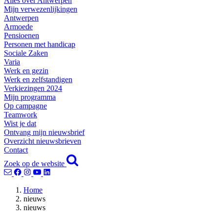
Alles over Antwerpen
Mijn verwezenlijkingen
Antwerpen
Armoede
Pensioenen
Personen met handicap
Sociale Zaken
Varia
Werk en gezin
Werk en zelfstandigen
Verkiezingen 2024
Mijn programma
Op campagne
Teamwork
Wist je dat
Ontvang mijn nieuwsbrief
Overzicht nieuwsbrieven
Contact
Zoek op de website
Home
nieuws
nieuws