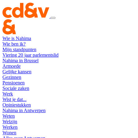
Wie is Nahima
Wie ben ik?
Mijn standpunten
Viering 20 jaar parlementslid
Nahima in Brussel
Armoede
Gelijke kansen
Gezinnen
Pensioenen
Sociale zaken
Werk
Wist je dat...
Opiniestukken
Nahima in Antwerpen
Weten
Welzijn
Werken
Wonen