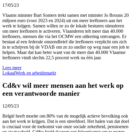
17/05/23
Vlaams minister Bart Somers trekt samen met minister Jo Brouns 20
miljoen euro (voor 2023 en 2024) uit om meer leefloners aan het
werk te krijgen. Samen willen ze zo de lokale besturen stimuleren
om meer leefloners te activeren. Vlaanderen telt meer dan 40.000
leefloners, mensen die via het OCMW een uitkering ontvangen. Er
bestaat al een federale omzendbrief die leefloners verplicht om zich
in te schrijven bij de VDAB om ze zo sneller op weg naar een job te
helpen. Maar dat kan beter want van de meer dan 40.000 Vlaamse
leefloners vindt slechts 22,5 procent werk na één jaar.
Lees meer
Lokaal
Werk en arbeidsmarkt
Cd&v wil meer mensen aan het werk op
een verantwoorde manier
12/05/23
België heeft moeite om 80% van de mogelijk actieve bevolking ook
aan het werk te krijgen. Dat is een streefdoel. Het halen van dat doel
is cruciaal voor de toekomst van onze sociale zekerheid, pensioenen
en staatsschuld. Cd&v hield daarom een bijeenkomst om te praten