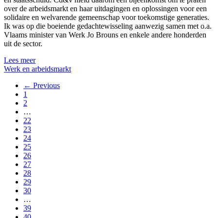
over de arbeidsmarkt en haar uitdagingen en oplossingen voor een
solidaire en welvarende gemeenschap voor toekomstige generaties.
Ik was op die boeiende gedachtewisseling aanwezig samen met o.a.
Vlaams minister van Werk Jo Brouns en enkele andere honderden
uit de sector.
Lees meer
Werk en arbeidsmarkt
← Previous
1
2
…
22
23
24
25
26
27
28
29
30
…
39
40