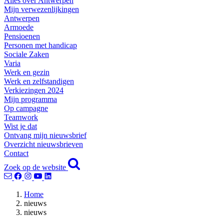
Alles over Antwerpen
Mijn verwezenlijkingen
Antwerpen
Armoede
Pensioenen
Personen met handicap
Sociale Zaken
Varia
Werk en gezin
Werk en zelfstandigen
Verkiezingen 2024
Mijn programma
Op campagne
Teamwork
Wist je dat
Ontvang mijn nieuwsbrief
Overzicht nieuwsbrieven
Contact
Zoek op de website
Home
nieuws
nieuws