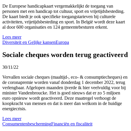
De Europese handicapkaart vergemakkelijkt de toegang van
personen met een handicap tot cultuur, sport en vrijetijdsbesteding.
De kaart biedt je ook specifieke toegangstarieven bij culturele
activiteiten, vrijetijdsbesteding en sport. In België wordt deze kaart
al door 600 organisaties en 124 gemeentebesturen erkent.
Lees meer
Diversiteit en Gelijke kansen
Europa
Sociale cheques worden terug geactiveerd
30/11/22
Vervallen sociale cheques (maaltijd-, eco- & consumptiecheques) en
de coronapremie worden vanaf donderdag 1 december 2022, terug
verlengbaar. Afgelopen maanden ijverde ik hier veelvuldig voor bij
minister Vandenbroucke. Het is goed nieuws dat er zo 5 miljoen
euro opnieuw wordt geactiveerd. Deze maatregel verhoogt de
koopkracht van mensen en dat is meer dan welkom in de huidige
energiecrisis.
Lees meer
Consumentenbescherming
Financiën en fiscaliteit