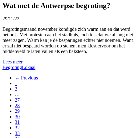
Wat met de Antwerpse begroting?
29/11/22
Begrotingsmaand november kondigde zich warm aan en dat werd
het ook. Met protesten aan het stadhuis, toch iets dat we al lang niet
meer zagen. Warm kan je de besparingen echter niet noemen. Want
er zal niet bespaard worden op stenen, men kiest ervoor om het
middenveld te laten vallen als een baksteen.
Lees meer
Begroting
Lokaal
← Previous
1
2
…
27
28
29
30
31
32
33