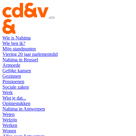
Wie is Nahima
Wie ben ik?
Mijn standpunten
Viering 20 jaar parlementslid
Nahima in Brussel
Armoede
Gelijke kansen
Gezinnen
Pensioenen
Sociale zaken
Werk
Wist je dat...
Opiniestukken
Nahima in Antwerpen
Weten
Welzijn
Werken
Wonen