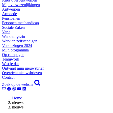
Alles over Antwerpen
Mijn verwezenlijkingen
Antwerpen
Armoede
Pensioenen
Personen met handicap
Sociale Zaken
Varia
Werk en gezin
Werk en zelfstandigen
Verkiezingen 2024
Mijn programma
Op campagne
Teamwork
Wist je dat
Ontvang mijn nieuwsbrief
Overzicht nieuwsbrieven
Contact
Zoek op de website
Home
nieuws
nieuws