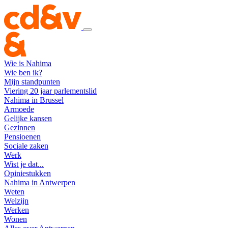
Wie is Nahima
Wie ben ik?
Mijn standpunten
Viering 20 jaar parlementslid
Nahima in Brussel
Armoede
Gelijke kansen
Gezinnen
Pensioenen
Sociale zaken
Werk
Wist je dat...
Opiniestukken
Nahima in Antwerpen
Weten
Welzijn
Werken
Wonen