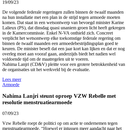
19/09/23
De volgende federale regeringen zullen binnen de twaalf maanden
na hun installatie met een plan in de strijd tegen armoede moeten
komen. Dat staat in een wetsontwerp van bevoegd minister Karine
Lalieux (PS), dat dinsdag quasi unaniem groen licht heeft gekregen
in de Kamercommissie. Enkel N-VA onthield zich. Concreet
verplicht het wetsontwerp elke toekomstige federale regering om
binnen de twaalf maanden een armoedebestrijdingsplan goed te
keuren. De minister beseft dat een jaar kort kan lijken en dat er nog
overleg moet aan vooraf gaan, anderzijds biedt het nadien wel
voldoende tijd om de maatregelen uit te voeren.
Nahima Lanjri (CD&V) pleitte voor een grotere betrokkenheid van
de organisaties uit het werkveld bij de evaluatie.
Lees meer
Armoede
Nahima Lanjri steunt oproep VZW Rebelle met
resolutie menstruatiearmoede
07/09/23
Vzw Rebelle roept de politici op om actie te ondernemen tegen
menstruatiearmoede. “Hoewel er intussen meer aandacht naar het