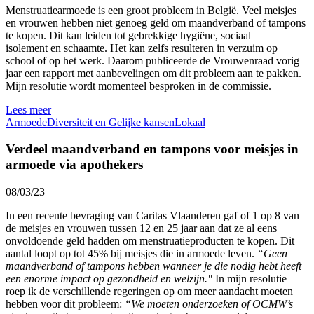
Menstruatiearmoede is een groot probleem in België. Veel meisjes
en vrouwen hebben niet genoeg geld om maandverband of tampons
te kopen. Dit kan leiden tot gebrekkige hygiëne, sociaal
isolement en schaamte. Het kan zelfs resulteren in verzuim op
school of op het werk. Daarom publiceerde de Vrouwenraad vorig
jaar een rapport met aanbevelingen om dit probleem aan te pakken.
Mijn resolutie wordt momenteel besproken in de commissie.
Lees meer
Armoede
Diversiteit en Gelijke kansen
Lokaal
Verdeel maandverband en tampons voor meisjes in
armoede via apothekers
08/03/23
In een recente bevraging van Caritas Vlaanderen gaf of 1 op 8 van
de meisjes en vrouwen tussen 12 en 25 jaar aan dat ze al eens
onvoldoende geld hadden om menstruatieproducten te kopen. Dit
aantal loopt op tot 45% bij meisjes die in armoede leven.
“Geen
maandverband of tampons hebben wanneer je die nodig hebt heeft
een enorme impact op gezondheid en welzijn."
In mijn resolutie
roep ik de verschillende regeringen op om meer aandacht moeten
hebben voor dit probleem:
“We moeten onderzoeken of OCMW’s