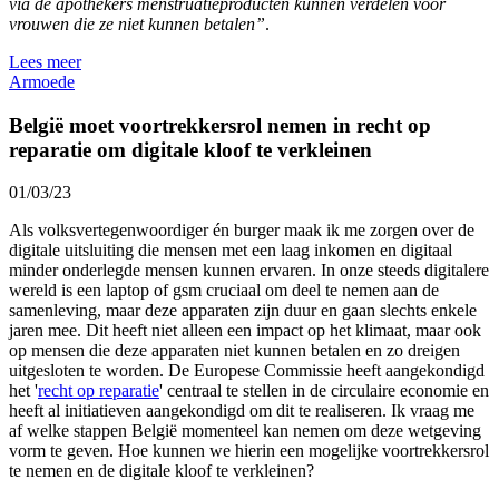
via de apothekers menstruatieproducten kunnen verdelen voor
vrouwen die ze niet kunnen betalen”
.
Lees meer
Armoede
België moet voortrekkersrol nemen in recht op
reparatie om digitale kloof te verkleinen
01/03/23
Als volksvertegenwoordiger én burger maak ik me zorgen over de
digitale uitsluiting die mensen met een laag inkomen en digitaal
minder onderlegde mensen kunnen ervaren. In onze steeds digitalere
wereld is een laptop of gsm cruciaal om deel te nemen aan de
samenleving, maar deze apparaten zijn duur en gaan slechts enkele
jaren mee. Dit heeft niet alleen een impact op het klimaat, maar ook
op mensen die deze apparaten niet kunnen betalen en zo dreigen
uitgesloten te worden. De Europese Commissie heeft aangekondigd
het '
recht op reparatie
' centraal te stellen in de circulaire economie en
heeft al initiatieven aangekondigd om dit te realiseren. Ik vraag me
af welke stappen België momenteel kan nemen om deze wetgeving
vorm te geven. Hoe kunnen we hierin een mogelijke voortrekkersrol
te nemen en de digitale kloof te verkleinen?