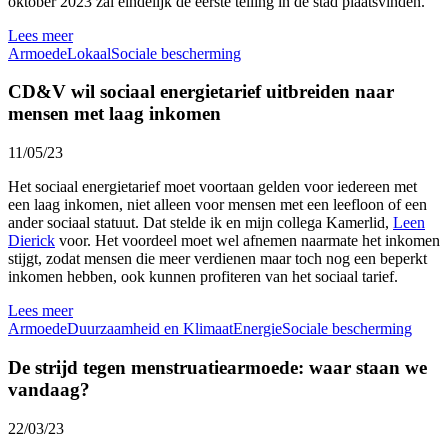
oktober 2023 zal eindelijk de eerste telling in de stad plaatsvinden.
Lees meer
Armoede
Lokaal
Sociale bescherming
CD&V wil sociaal energietarief uitbreiden naar
mensen met laag inkomen
11/05/23
Het sociaal energietarief moet voortaan gelden voor iedereen met
een laag inkomen, niet alleen voor mensen met een leefloon of een
ander sociaal statuut. Dat stelde ik en mijn collega Kamerlid,
Leen
Dierick
voor. Het voordeel moet wel afnemen naarmate het inkomen
stijgt, zodat mensen die meer verdienen maar toch nog een beperkt
inkomen hebben, ook kunnen profiteren van het sociaal tarief.
Lees meer
Armoede
Duurzaamheid en Klimaat
Energie
Sociale bescherming
De strijd tegen menstruatiearmoede: waar staan we
vandaag?
22/03/23