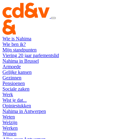
Wie is Nahima
Wie ben ik?
Mijn standpunten
Viering 20 jaar parlementslid
Nahima in Brussel
Armoede
Gelijke kansen
Gezinnen
Pensioenen
Sociale zaken
Werk
Wist je dat...
Opiniestukken
Nahima in Antwerpen
Weten
Welzijn
Werken
Wonen