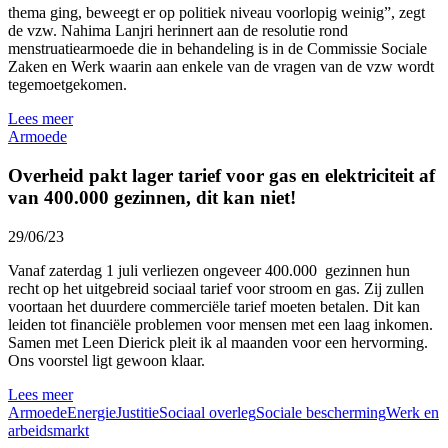
thema ging, beweegt er op politiek niveau voorlopig weinig”, zegt
de vzw. Nahima Lanjri herinnert aan de resolutie rond
menstruatiearmoede die in behandeling is in de Commissie Sociale
Zaken en Werk waarin aan enkele van de vragen van de vzw wordt
tegemoetgekomen.
Lees meer
Armoede
Overheid pakt lager tarief voor gas en elektriciteit af
van 400.000 gezinnen, dit kan niet!
29/06/23
Vanaf zaterdag 1 juli verliezen ongeveer 400.000 gezinnen hun
recht op het uitgebreid sociaal tarief voor stroom en gas. Zij zullen
voortaan het duurdere commerciële tarief moeten betalen. Dit kan
leiden tot financiële problemen voor mensen met een laag inkomen.
Samen met Leen Dierick pleit ik al maanden voor een hervorming.
Ons voorstel ligt gewoon klaar.
Lees meer
Armoede
Energie
Justitie
Sociaal overleg
Sociale bescherming
Werk en
arbeidsmarkt