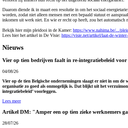
Daarom diende ik in maart een resolutie in om het sociaal energietari
worden, zodat niet alleen mensen met een bepaald statuut er aanspraak
inkomen uit werk niet. En wie er recht op heeft, zou het automatisch
Bekijk hier mijn pleidooi in de Kamer:
https://www.nahima.be/.../pleid
Lees hier het artikel in De Visie:
https://visie.net/artikel/laat-de-wint
Nieuws
Vier op tien bedrijven faalt in re-integratiebeleid voo
04/08/26
Vier op de tien Belgische ondernemingen slaagt er niet in om de 
organisatie zo goed als onmogelijk is. Dat blijkt uit het verzuim
integratiebeleid’ voorleggen.
Lees meer
Artikel DM: "Amper een op tien zieke werknemers ga
28/07/26