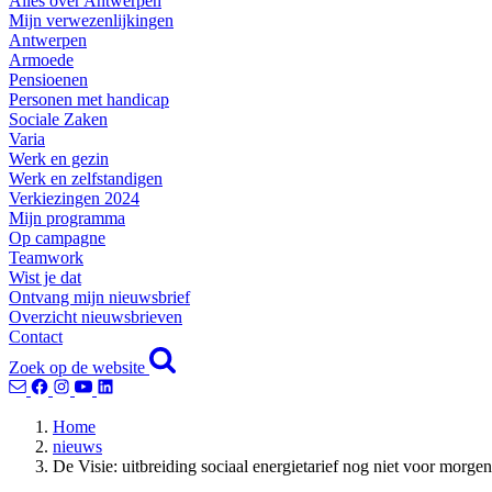
Alles over Antwerpen
Mijn verwezenlijkingen
Antwerpen
Armoede
Pensioenen
Personen met handicap
Sociale Zaken
Varia
Werk en gezin
Werk en zelfstandigen
Verkiezingen 2024
Mijn programma
Op campagne
Teamwork
Wist je dat
Ontvang mijn nieuwsbrief
Overzicht nieuwsbrieven
Contact
Zoek op de website
Home
nieuws
De Visie: uitbreiding sociaal energietarief nog niet voor morgen