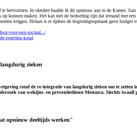
ef te hervormen. In oktober haalde ik dit opnieuw aan in de Kamer. Aan 
 op kunnen maken. Het kan niet de bedoeling zijn dat iemand met een ui
 moeten krijgen. Helaas is er tijdens de begrotingsopmaak geen budget 
ooi-voor-een-sociaal.../
er-de-regering-koud
r langdurig zieken
wetgeving rond de re-integratie van langdurig zieken om te zetten 
onderzoek van welzijns- en preventiedienst Mensura. Slechts twaalf 
at opnieuw deeltijds werken"