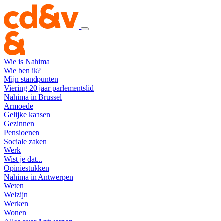
Wie is Nahima
Wie ben ik?
Mijn standpunten
Viering 20 jaar parlementslid
Nahima in Brussel
Armoede
Gelijke kansen
Gezinnen
Pensioenen
Sociale zaken
Werk
Wist je dat...
Opiniestukken
Nahima in Antwerpen
Weten
Welzijn
Werken
Wonen