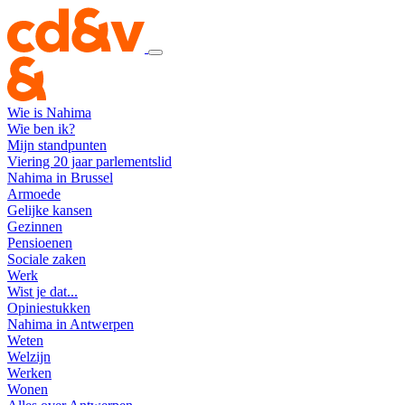
Wie is Nahima
Wie ben ik?
Mijn standpunten
Viering 20 jaar parlementslid
Nahima in Brussel
Armoede
Gelijke kansen
Gezinnen
Pensioenen
Sociale zaken
Werk
Wist je dat...
Opiniestukken
Nahima in Antwerpen
Weten
Welzijn
Werken
Wonen