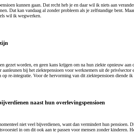
p pensioen kunnen gaan. Dat recht heb je en daar wil ik niets aan veran
nen. Dat kan vandaag al zonder probleem als je zelfstandige bent. Maar
els wil ik wegwerken.
zijn
oen gezet worden, en geen kans krijgen om na hun ziekte opnieuw aan d
 aanleunen bij het ziektepensioen voor werknemers uit de privésector
n op re-integratie. Voor de hervorming van dit ziektepensioen diende ik e
jverdienen naast hun overlevingspensioen
enteel niet veel bijverdienen, want dan vermindert hun pensioen. Dit 
svoorstel in om dit ook aan te passen voor mensen zonder kinderen. Het