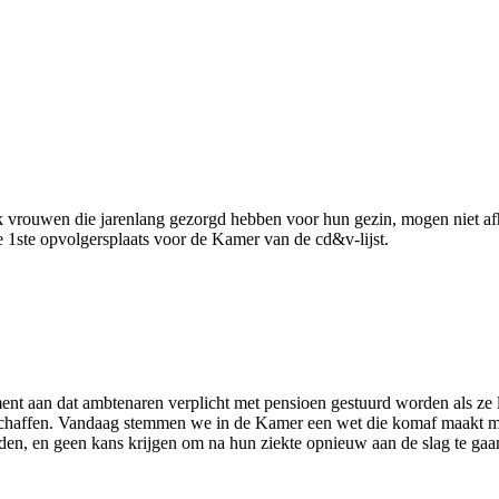
ok vrouwen die jarenlang gezorgd hebben voor hun gezin, mogen niet afha
e 1ste opvolgersplaats voor de Kamer van de cd&v-lijst.
ement aan dat ambtenaren verplicht met pensioen gestuurd worden als ze 
e schaffen. Vandaag stemmen we in de Kamer een wet die komaf maakt me
rden, en geen kans
krijgen om na hun ziekte opnieuw aan de slag te gaa