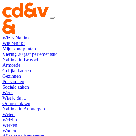
Wie is Nahima
Wie ben ik?
Mijn standpunten
Viering 20 jaar parlementslid
Nahima in Brussel
Armoede
Gelijke kansen
Gezinnen
Pensioenen
Sociale zaken
Werk
Wist je dat...
Opiniestukken
Nahima in Antwerpen
Weten
Welzijn
Werken
Wonen