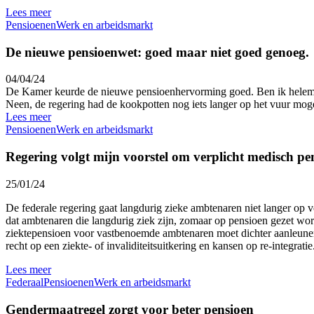
Lees meer
Pensioenen
Werk en arbeidsmarkt
De nieuwe pensioenwet: goed maar niet goed genoeg.
04/04/24
De Kamer keurde de nieuwe pensioenhervorming goed. Ben ik helem
Neen, de regering had de kookpotten nog iets langer op het vuur moge
Lees meer
Pensioenen
Werk en arbeidsmarkt
Regering volgt mijn voorstel om verplicht medisch pe
25/01/24
De federale regering gaat langdurig zieke ambtenaren niet langer op v
dat ambtenaren die langdurig ziek zijn, zomaar op pensioen gezet wor
ziektepensioen voor vastbenoemde ambtenaren moet dichter aanleunen
recht op een ziekte- of invaliditeitsuitkering en kansen op re-integratie
Lees meer
Federaal
Pensioenen
Werk en arbeidsmarkt
Gendermaatregel zorgt voor beter pensioen