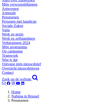
Alles over Antwerpen
Mijn verwezenlijkingen
Antwerpen
Armoede
Pensioenen
Personen met handicap
Sociale Zaken
Varia
Werk en gezin
Werk en zelfstandigen
Verkiezingen 2024
Mijn programma
Op campagne
Teamwork
Wist je dat
Ontvang mijn nieuwsbrief
Overzicht nieuwsbrieven
Contact
Zoek op de website
Home
Nahima in Brussel
Pensioenen