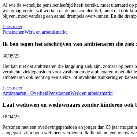
Al wie de wettelijke pensioenleeftijd heeft bereikt, moet uiteraard o
wie graag verder wil werken na de pensioenleeftijd, moet dat ook kun
blijven, moet vandaag een aantal drempels overwinnen. En die dremp
Lees meer
Pensioenen
Werk en arbeidsmarkt
Ik ben tegen het afschrijven van ambtenaren die ziek 
30/05/23
Het kan niet dat ambtenaren die langdurig ziek zijn, zomaar op pensi
verplichte ziektepensioen voor vastbenoemde ambtenaren moet dichter
ambtenaren ook recht op een ziekte- of invaliditeitsuitkering en kanse
Lees meer
Ambtenaren - Overheid
Pensioenen
Werk en arbeidsmarkt
Laat weduwen en weduwnaars zonder kinderen ook bi
18/04/23
Personen met een overlevingspensioen en jonger dan 65 jaar mogen mom
aangepast, zij mogen wel meer verdienen. Ik diende nu een nieuw wet