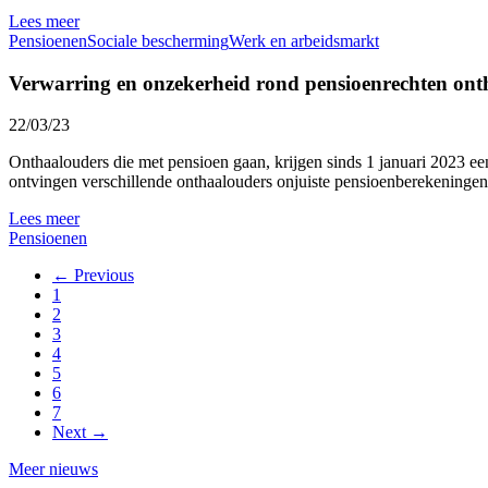
Lees meer
Pensioenen
Sociale bescherming
Werk en arbeidsmarkt
Verwarring en onzekerheid rond pensioenrechten ont
22/03/23
Onthaalouders die met pensioen gaan, krijgen sinds 1 januari 2023 e
ontvingen verschillende onthaalouders onjuiste pensioenberekeningen
Lees meer
Pensioenen
← Previous
1
2
3
4
5
6
7
Next →
Meer nieuws