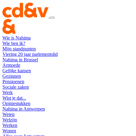
Wie is Nahima
Wie ben ik?
Mijn standpunten
Viering 20 jaar parlementslid
Nahima in Brussel
Armoede
Gelijke kansen
Gezinnen
Pensioenen
Sociale zaken
Werk
Wist je dat...
Opiniestukken
Nahima in Antwerpen
Weten
Welzijn
Werken
Wonen