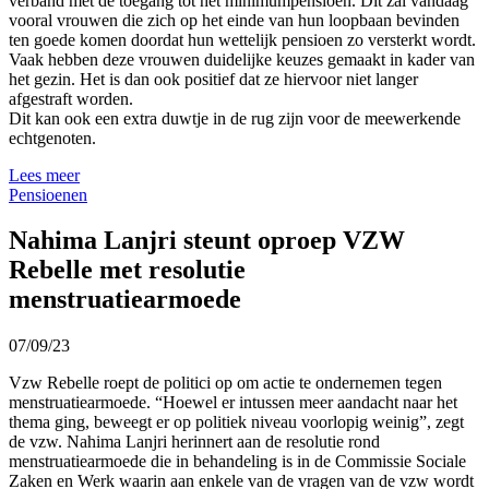
verband met de toegang tot het minimumpensioen. Dit zal vandaag
vooral vrouwen die zich op het einde van hun loopbaan bevinden
ten goede komen doordat hun wettelijk pensioen zo versterkt wordt.
Vaak hebben deze vrouwen duidelijke keuzes gemaakt in kader van
het gezin. Het is dan ook positief dat ze hiervoor niet langer
afgestraft worden.
Dit kan ook een extra duwtje in de rug zijn voor de meewerkende
echtgenoten.
Lees meer
Pensioenen
Nahima Lanjri steunt oproep VZW
Rebelle met resolutie
menstruatiearmoede
07/09/23
Vzw Rebelle roept de politici op om actie te ondernemen tegen
menstruatiearmoede. “Hoewel er intussen meer aandacht naar het
thema ging, beweegt er op politiek niveau voorlopig weinig”, zegt
de vzw. Nahima Lanjri herinnert aan de resolutie rond
menstruatiearmoede die in behandeling is in de Commissie Sociale
Zaken en Werk waarin aan enkele van de vragen van de vzw wordt