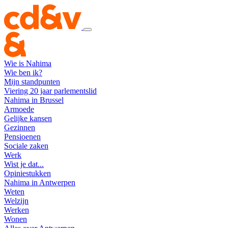
Wie is Nahima
Wie ben ik?
Mijn standpunten
Viering 20 jaar parlementslid
Nahima in Brussel
Armoede
Gelijke kansen
Gezinnen
Pensioenen
Sociale zaken
Werk
Wist je dat...
Opiniestukken
Nahima in Antwerpen
Weten
Welzijn
Werken
Wonen