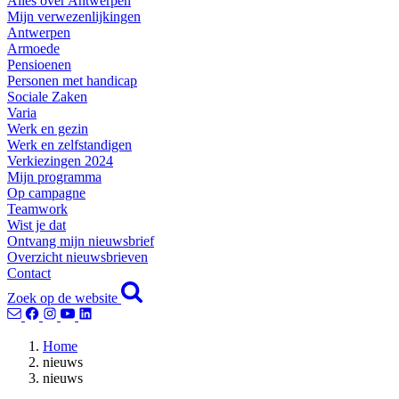
Alles over Antwerpen
Mijn verwezenlijkingen
Antwerpen
Armoede
Pensioenen
Personen met handicap
Sociale Zaken
Varia
Werk en gezin
Werk en zelfstandigen
Verkiezingen 2024
Mijn programma
Op campagne
Teamwork
Wist je dat
Ontvang mijn nieuwsbrief
Overzicht nieuwsbrieven
Contact
Zoek op de website
Home
nieuws
nieuws