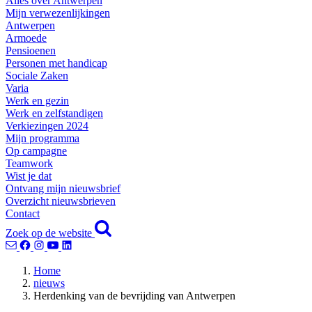
Alles over Antwerpen
Mijn verwezenlijkingen
Antwerpen
Armoede
Pensioenen
Personen met handicap
Sociale Zaken
Varia
Werk en gezin
Werk en zelfstandigen
Verkiezingen 2024
Mijn programma
Op campagne
Teamwork
Wist je dat
Ontvang mijn nieuwsbrief
Overzicht nieuwsbrieven
Contact
Zoek op de website
Home
nieuws
Herdenking van de bevrijding van Antwerpen