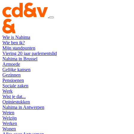
Wie is Nahima
Wie ben ik?
Mijn standpunten
Viering 20 jaar parlementslid
Nahima in Brussel
Armoede
Gelijke kansen
Gezinnen
Pensioenen
Sociale zaken
Werk
Wist je dat...
Opiniestukken
Nahima in Antwerpen
Weten
Welzijn
Werken
Wonen