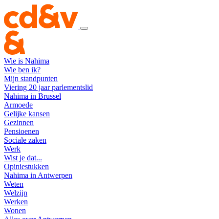
Wie is Nahima
Wie ben ik?
Mijn standpunten
Viering 20 jaar parlementslid
Nahima in Brussel
Armoede
Gelijke kansen
Gezinnen
Pensioenen
Sociale zaken
Werk
Wist je dat...
Opiniestukken
Nahima in Antwerpen
Weten
Welzijn
Werken
Wonen