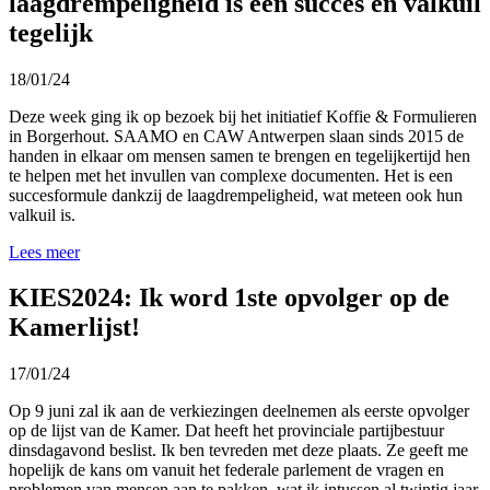
laagdrempeligheid is een succes en valkuil
tegelijk
18/01/24
Deze week ging ik op bezoek bij het initiatief Koffie & Formulieren
in Borgerhout. SAAMO en CAW Antwerpen slaan sinds 2015 de
handen in elkaar om mensen samen te brengen en tegelijkertijd hen
te helpen met het invullen van complexe documenten. Het is een
succesformule dankzij de laagdrempeligheid, wat meteen ook hun
valkuil is.
Lees meer
KIES2024: Ik word 1ste opvolger op de
Kamerlijst!
17/01/24
Op 9 juni zal ik aan de verkiezingen deelnemen als eerste opvolger
op de lijst van de Kamer. Dat heeft het provinciale partijbestuur
dinsdagavond beslist. Ik ben tevreden met deze plaats. Ze geeft me
hopelijk de kans om vanuit het federale parlement de vragen en
problemen van mensen aan te pakken, wat ik intussen al twintig jaar