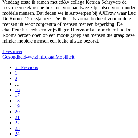
Vandaag testte ik samen met cd&v collega
Katrien Schryvers
de
riksja: een elektrische fiets met vooraan twee zitplaatsen voor minder
mobiele mensen. Dat deden we in Antwerpen bij
AXIvzw
waar
Luc
De Rooms
12 riksja inzet. De riksja is vooral bedoeld voor oudere
mensen uit woonzorgcentra of mensen met een beperking. De
chauffeur is steeds een vrijwilliger. Hiervoor kan oprichter Luc De
Rooms beroep doen op een mooie groep aan mensen die graag deze
minder mobiele mensen een leuke uitstap bezorgt.
Lees meer
Gezondheid-welzijn
Lokaal
Mobiliteit
← Previous
1
2
…
16
17
18
19
20
21
22
23
24