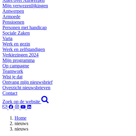
Alles over Antwerpen
Mijn verwezenlijkingen
Antwerpen
Armoede
Pensioenen
Personen met handicap
Sociale Zaken
Varia
Werk en gezin
Werk en zelfstandigen
Verkiezingen 2024
Mijn programma
Op campagne
Teamwork
Wist je dat
Ontvang mijn nieuwsbrief
Overzicht nieuwsbrieven
Contact
Zoek op de website
Home
nieuws
nieuws