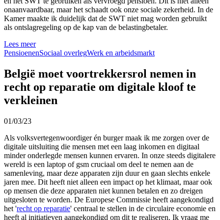
en het SWT te gebruiken als vervroegd pensioen. Dit is niet alleen
onaanvaardbaar, maar het schaadt ook onze sociale zekerheid. In de
Kamer maakte ik duidelijk dat de SWT niet mag worden gebruikt
als ontslagregeling op de kap van de belastingbetaler.
Lees meer
Pensioenen
Sociaal overleg
Werk en arbeidsmarkt
België moet voortrekkersrol nemen in
recht op reparatie om digitale kloof te
verkleinen
01/03/23
Als volksvertegenwoordiger én burger maak ik me zorgen over de
digitale uitsluiting die mensen met een laag inkomen en digitaal
minder onderlegde mensen kunnen ervaren. In onze steeds digitalere
wereld is een laptop of gsm cruciaal om deel te nemen aan de
samenleving, maar deze apparaten zijn duur en gaan slechts enkele
jaren mee. Dit heeft niet alleen een impact op het klimaat, maar ook
op mensen die deze apparaten niet kunnen betalen en zo dreigen
uitgesloten te worden. De Europese Commissie heeft aangekondigd
het '
recht op reparatie
' centraal te stellen in de circulaire economie en
heeft al initiatieven aangekondigd om dit te realiseren. Ik vraag me