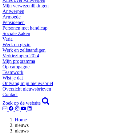
Alles over Antwerpen
Mijn verwezenlijkingen
Antwerpen
Armoede
Pensioenen
Personen met handicap
Sociale Zaken
Varia
Werk en gezin
Werk en zelfstandigen
Verkiezingen 2024
Mijn programma
Op campagne
Teamwork
Wist je dat
Ontvang mijn nieuwsbrief
Overzicht nieuwsbrieven
Contact
Zoek op de website
Home
nieuws
nieuws