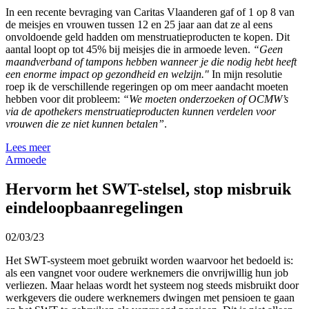
In een recente bevraging van Caritas Vlaanderen gaf of 1 op 8 van
de meisjes en vrouwen tussen 12 en 25 jaar aan dat ze al eens
onvoldoende geld hadden om menstruatieproducten te kopen. Dit
aantal loopt op tot 45% bij meisjes die in armoede leven.
“Geen
maandverband of tampons hebben wanneer je die nodig hebt heeft
een enorme impact op gezondheid en welzijn."
In mijn resolutie
roep ik de verschillende regeringen op om meer aandacht moeten
hebben voor dit probleem:
“We moeten onderzoeken of OCMW’s
via de apothekers menstruatieproducten kunnen verdelen voor
vrouwen die ze niet kunnen betalen”
.
Lees meer
Armoede
Hervorm het SWT-stelsel, stop misbruik
eindeloopbaanregelingen
02/03/23
Het SWT-systeem moet gebruikt worden waarvoor het bedoeld is:
als een vangnet voor oudere werknemers die onvrijwillig hun job
verliezen. Maar helaas wordt het systeem nog steeds misbruikt door
werkgevers die oudere werknemers dwingen met pensioen te gaan