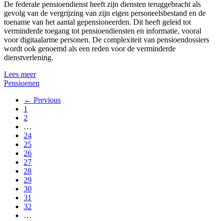
De federale pensioendienst heeft zijn diensten teruggebracht als
gevolg van de vergrijzing van zijn eigen personeelsbestand en de
toename van het aantal gepensioneerden. Dit heeft geleid tot
verminderde toegang tot pensioendiensten en informatie, vooral
voor digitaalarme personen. De complexiteit van pensioendossiers
wordt ook genoemd als een reden voor de verminderde
dienstverlening.
Lees meer
Pensioenen
← Previous
1
2
…
24
25
26
27
28
29
30
31
32
…