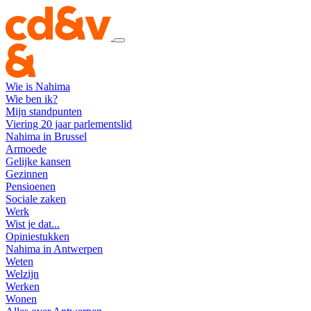
Wie is Nahima
Wie ben ik?
Mijn standpunten
Viering 20 jaar parlementslid
Nahima in Brussel
Armoede
Gelijke kansen
Gezinnen
Pensioenen
Sociale zaken
Werk
Wist je dat...
Opiniestukken
Nahima in Antwerpen
Weten
Welzijn
Werken
Wonen