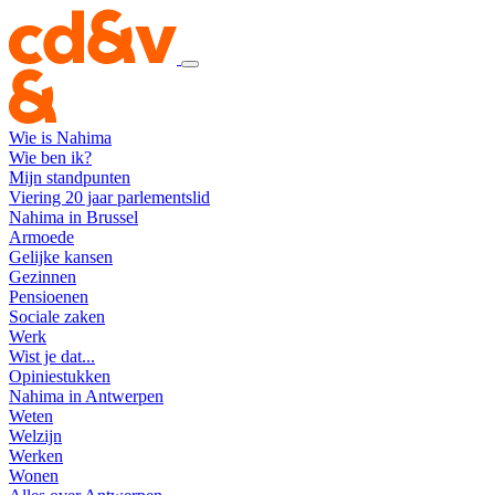
Wie is Nahima
Wie ben ik?
Mijn standpunten
Viering 20 jaar parlementslid
Nahima in Brussel
Armoede
Gelijke kansen
Gezinnen
Pensioenen
Sociale zaken
Werk
Wist je dat...
Opiniestukken
Nahima in Antwerpen
Weten
Welzijn
Werken
Wonen