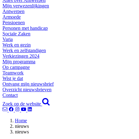
Alles over Antwerpen
Mijn verwezenlijkingen
Antwerpen
Armoede
Pensioenen
Personen met handicap
Sociale Zaken
Varia
Werk en gezin
Werk en zelfstandigen
Verkiezingen 2024
Mijn programma
Op campagne
Teamwork
Wist je dat
Ontvang mijn nieuwsbrief
Overzicht nieuwsbrieven
Contact
Zoek op de website
Home
nieuws
nieuws