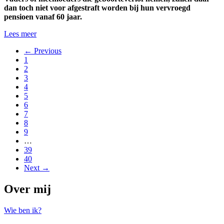
dan toch niet voor afgestraft worden bij hun vervroegd
pensioen vanaf 60 jaar.
Lees meer
← Previous
1
2
3
4
5
6
7
8
9
…
39
40
Next →
Over mij
Wie ben ik?