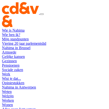
Wie is Nahima
Wie ben ik?
Mijn standpunten
Viering 20 jaar parlementslid
Nahima in Brussel
Armoede
Gelijke kansen
Gezinnen
Pensioenen
Sociale zaken
Werk
Wist je dat...
Opiniestukken
Nahima in Antwerpen
Weten
Welzijn
Werken
Wonen