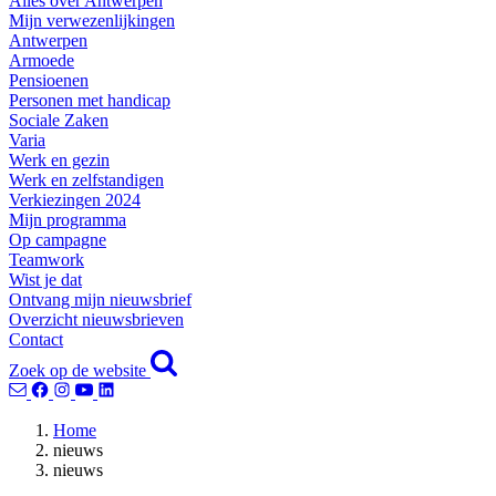
Alles over Antwerpen
Mijn verwezenlijkingen
Antwerpen
Armoede
Pensioenen
Personen met handicap
Sociale Zaken
Varia
Werk en gezin
Werk en zelfstandigen
Verkiezingen 2024
Mijn programma
Op campagne
Teamwork
Wist je dat
Ontvang mijn nieuwsbrief
Overzicht nieuwsbrieven
Contact
Zoek op de website
Home
nieuws
nieuws