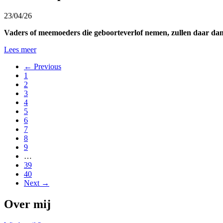
23/04/26
Vaders of meemoeders die geboorteverlof nemen, zullen daar dan 
Lees meer
← Previous
1
2
3
4
5
6
7
8
9
…
39
40
Next →
Over mij