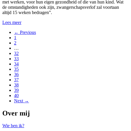
met werken, voor hun eigen gezondheid of die van hun kind. Wat
de omstandigheden ook zijn, zwangerschapsverlof zal voortaan
altijd 15 weken bedragen”.
Lees meer
← Previous
1
2
…
32
33
34
35
36
37
38
39
40
Next →
Over mij
Wie ben ik?