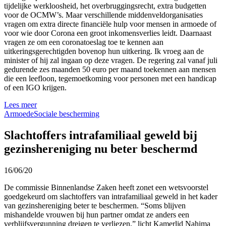
tijdelijke werkloosheid, het overbruggingsrecht, extra budgetten
voor de OCMW’s. Maar verschillende middenveldorganisaties
vragen om extra directe financiële hulp voor mensen in armoede of
voor wie door Corona een groot inkomensverlies leidt. Daarnaast
vragen ze om een coronatoeslag toe te kennen aan
uitkeringsgerechtigden bovenop hun uitkering. Ik vroeg aan de
minister of hij zal ingaan op deze vragen. De regering zal vanaf juli
gedurende zes maanden 50 euro per maand toekennen aan mensen
die een leefloon, tegemoetkoming voor personen met een handicap
of een IGO krijgen.
Lees meer
Armoede
Sociale bescherming
Slachtoffers intrafamiliaal geweld bij
gezinshereniging nu beter beschermd
16/06/20
De commissie Binnenlandse Zaken heeft zonet een wetsvoorstel
goedgekeurd om slachtoffers van intrafamiliaal geweld in het kader
van gezinshereniging beter te beschermen. “Soms blijven
mishandelde vrouwen bij hun partner omdat ze anders een
verblijfsvergunning dreigen te verliezen,” licht Kamerlid Nahima