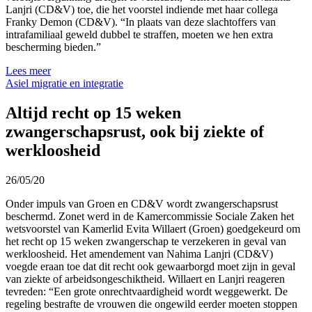
Lanjri (CD&V) toe, die het voorstel indiende met haar collega
Franky Demon (CD&V). “In plaats van deze slachtoffers van
intrafamiliaal geweld dubbel te straffen, moeten we hen extra
bescherming bieden.”
Lees meer
Asiel migratie en integratie
Altijd recht op 15 weken
zwangerschapsrust, ook bij ziekte of
werkloosheid
26/05/20
Onder impuls van Groen en CD&V wordt zwangerschapsrust
beschermd. Zonet werd in de Kamercommissie Sociale Zaken het
wetsvoorstel van Kamerlid Evita Willaert (Groen) goedgekeurd om
het recht op 15 weken zwangerschap te verzekeren in geval van
werkloosheid. Het amendement van Nahima Lanjri (CD&V)
voegde eraan toe dat dit recht ook gewaarborgd moet zijn in geval
van ziekte of arbeidsongeschiktheid. Willaert en Lanjri reageren
tevreden: “Een grote onrechtvaardigheid wordt weggewerkt. De
regeling bestrafte de vrouwen die ongewild eerder moeten stoppen