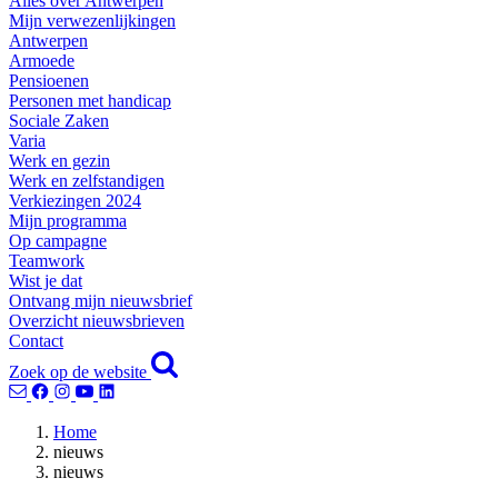
Alles over Antwerpen
Mijn verwezenlijkingen
Antwerpen
Armoede
Pensioenen
Personen met handicap
Sociale Zaken
Varia
Werk en gezin
Werk en zelfstandigen
Verkiezingen 2024
Mijn programma
Op campagne
Teamwork
Wist je dat
Ontvang mijn nieuwsbrief
Overzicht nieuwsbrieven
Contact
Zoek op de website
Home
nieuws
nieuws