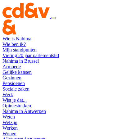
Wie is Nahima
Wie ben ik?
Mijn standpunten
Viering 20 jaar parlementslid
Nahima in Brussel
Armoede
Gelijke kansen
Gezinnen
Pensioenen
Sociale zaken
Werk
Wist je dat...
Opiniestukken
Nahima in Antwerpen
Weten
Welzijn
Werken
Wonen