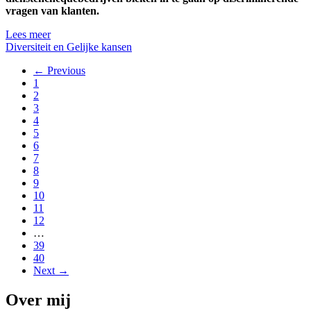
vragen van klanten.
Lees meer
Diversiteit en Gelijke kansen
← Previous
1
2
3
4
5
6
7
8
9
10
11
12
…
39
40
Next →
Over mij