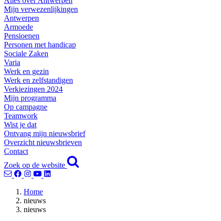
Alles over Antwerpen
Mijn verwezenlijkingen
Antwerpen
Armoede
Pensioenen
Personen met handicap
Sociale Zaken
Varia
Werk en gezin
Werk en zelfstandigen
Verkiezingen 2024
Mijn programma
Op campagne
Teamwork
Wist je dat
Ontvang mijn nieuwsbrief
Overzicht nieuwsbrieven
Contact
Zoek op de website
Home
nieuws
nieuws