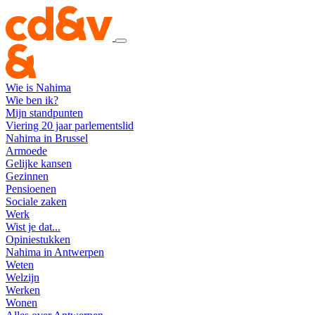
Wie is Nahima
Wie ben ik?
Mijn standpunten
Viering 20 jaar parlementslid
Nahima in Brussel
Armoede
Gelijke kansen
Gezinnen
Pensioenen
Sociale zaken
Werk
Wist je dat...
Opiniestukken
Nahima in Antwerpen
Weten
Welzijn
Werken
Wonen