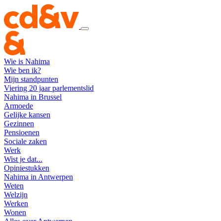
Wie is Nahima
Wie ben ik?
Mijn standpunten
Viering 20 jaar parlementslid
Nahima in Brussel
Armoede
Gelijke kansen
Gezinnen
Pensioenen
Sociale zaken
Werk
Wist je dat...
Opiniestukken
Nahima in Antwerpen
Weten
Welzijn
Werken
Wonen