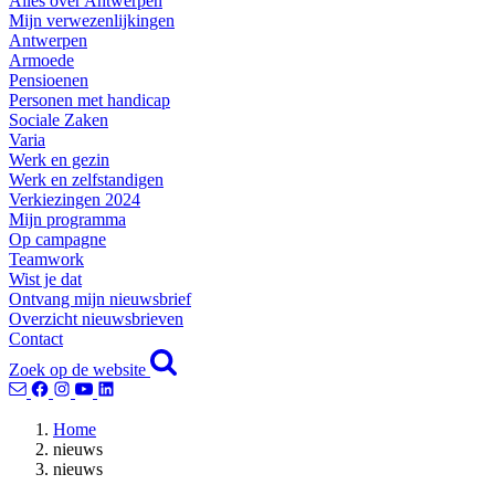
Alles over Antwerpen
Mijn verwezenlijkingen
Antwerpen
Armoede
Pensioenen
Personen met handicap
Sociale Zaken
Varia
Werk en gezin
Werk en zelfstandigen
Verkiezingen 2024
Mijn programma
Op campagne
Teamwork
Wist je dat
Ontvang mijn nieuwsbrief
Overzicht nieuwsbrieven
Contact
Zoek op de website
Home
nieuws
nieuws