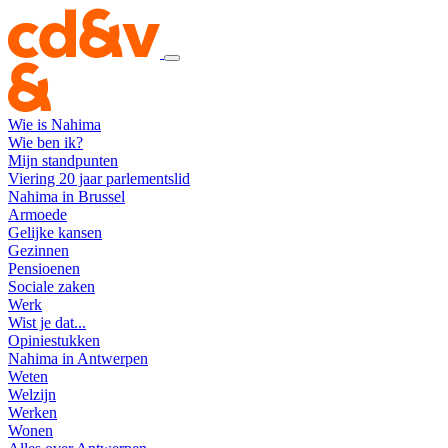
Wie is Nahima
Wie ben ik?
Mijn standpunten
Viering 20 jaar parlementslid
Nahima in Brussel
Armoede
Gelijke kansen
Gezinnen
Pensioenen
Sociale zaken
Werk
Wist je dat...
Opiniestukken
Nahima in Antwerpen
Weten
Welzijn
Werken
Wonen