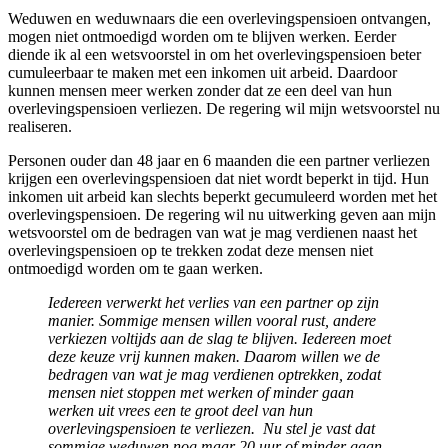
Weduwen en weduwnaars die een overlevingspensioen ontvangen,
mogen niet ontmoedigd worden om te blijven werken. Eerder
diende ik al een wetsvoorstel in om het overlevingspensioen beter
cumuleerbaar te maken met een inkomen uit arbeid. Daardoor
kunnen mensen meer werken zonder dat ze een deel van hun
overlevingspensioen verliezen. De regering wil mijn wetsvoorstel nu
realiseren.
Personen ouder dan 48 jaar en 6 maanden die een partner verliezen
krijgen een overlevingspensioen dat niet wordt beperkt in tijd. Hun
inkomen uit arbeid kan slechts beperkt gecumuleerd worden met het
overlevingspensioen.
De regering wil nu uitwerking geven aan mijn
wetsvoorstel om
de bedragen van wat je mag verdienen naast het
overlevingspensioen op te trekken zodat deze mensen niet
ontmoedigd worden om te gaan werken.
Iedereen verwerkt het verlies van een partner op zijn
manier. Sommige mensen willen vooral rust, andere
verkiezen voltijds aan de slag te blijven. Iedereen moet
deze keuze vrij kunnen maken. Daarom willen we de
bedragen van wat je mag verdienen optrekken, zodat
mensen niet stoppen met werken of minder gaan
werken uit vrees een te groot deel van hun
overlevingspensioen te verliezen. Nu stel je vast dat
sommige weduwen nog maar 20 uur of minder gaan