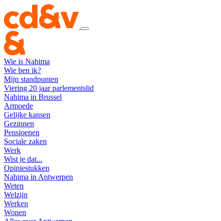
Wie is Nahima
Wie ben ik?
Mijn standpunten
Viering 20 jaar parlementslid
Nahima in Brussel
Armoede
Gelijke kansen
Gezinnen
Pensioenen
Sociale zaken
Werk
Wist je dat...
Opiniestukken
Nahima in Antwerpen
Weten
Welzijn
Werken
Wonen