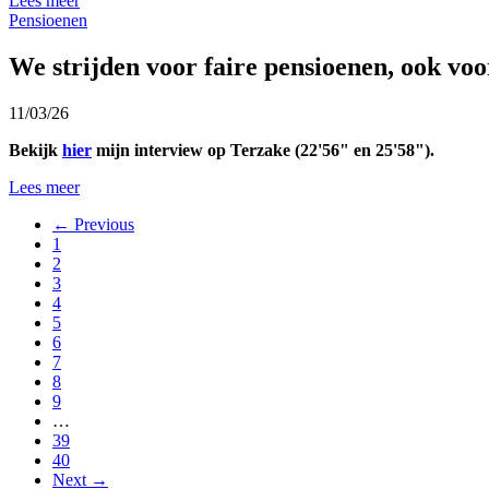
Lees meer
Pensioenen
We strijden voor faire pensioenen, ook vo
11/03/26
Bekijk
hier
mijn interview op Terzake (22'56" en 25'58").
Lees meer
← Previous
1
2
3
4
5
6
7
8
9
…
39
40
Next →