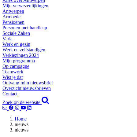
Alles over Antwerpen
Mijn verwezenlijkingen
Antwerpen
Armoede
Pensioenen
Personen met handicap
Sociale Zaken
Varia
Werk en gezin
Werk en zelfstandigen
Verkiezingen 2024
Mijn programma
Op campagne
Teamwork
Wist je dat
Ontvang mijn nieuwsbrief
Overzicht nieuwsbrieven
Contact
Zoek op de website
Home
nieuws
nieuws