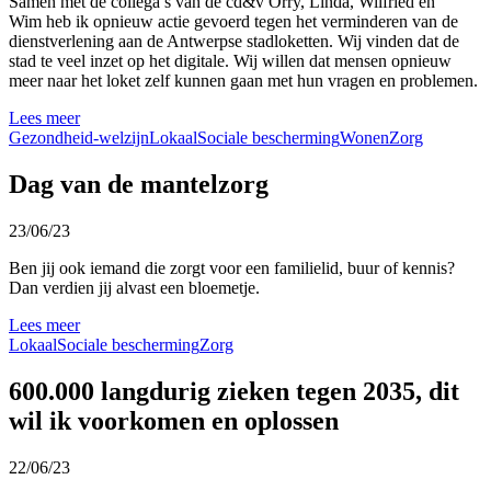
Samen met de collega’s van de cd&v Orry, Linda, Wilfried en
Wim heb ik opnieuw actie gevoerd tegen het verminderen van de
dienstverlening aan de Antwerpse stadloketten. Wij vinden dat de
stad te veel inzet op het digitale. Wij willen dat mensen opnieuw
meer naar het loket zelf kunnen gaan met hun vragen en problemen.
Lees meer
Gezondheid-welzijn
Lokaal
Sociale bescherming
Wonen
Zorg
Dag van de mantelzorg
23/06/23
Ben jij ook iemand die zorgt voor een familielid, buur of kennis?
Dan verdien jij alvast een bloemetje.
Lees meer
Lokaal
Sociale bescherming
Zorg
600.000 langdurig zieken tegen 2035, dit
wil ik voorkomen en oplossen
22/06/23