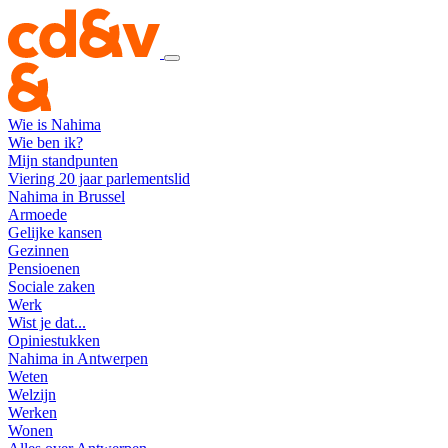
Wie is Nahima
Wie ben ik?
Mijn standpunten
Viering 20 jaar parlementslid
Nahima in Brussel
Armoede
Gelijke kansen
Gezinnen
Pensioenen
Sociale zaken
Werk
Wist je dat...
Opiniestukken
Nahima in Antwerpen
Weten
Welzijn
Werken
Wonen