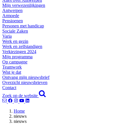
Alles over Antwerpen
Mijn verwezenlijkingen
Antwerpen
Armoede
Pensioenen
Personen met handicap
Sociale Zaken
Varia
Werk en gezin
Werk en zelfstandigen
Verkiezingen 2024
Mijn programma
Op campagne
Teamwork
Wist je dat
Ontvang mijn nieuwsbrief
Overzicht nieuwsbrieven
Contact
Zoek op de website
Home
nieuws
nieuws