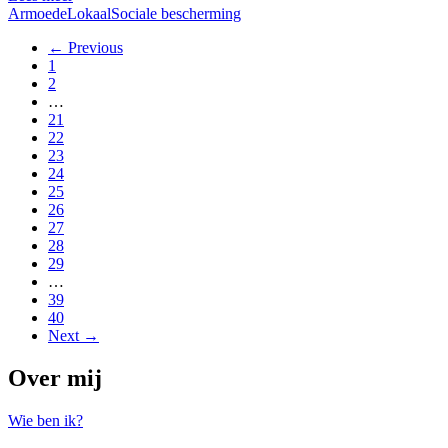
Armoede
Lokaal
Sociale bescherming
← Previous
1
2
…
21
22
23
24
25
26
27
28
29
…
39
40
Next →
Over mij
Wie ben ik?