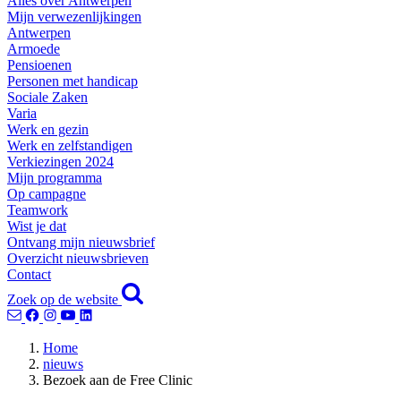
Alles over Antwerpen
Mijn verwezenlijkingen
Antwerpen
Armoede
Pensioenen
Personen met handicap
Sociale Zaken
Varia
Werk en gezin
Werk en zelfstandigen
Verkiezingen 2024
Mijn programma
Op campagne
Teamwork
Wist je dat
Ontvang mijn nieuwsbrief
Overzicht nieuwsbrieven
Contact
Zoek op de website
Home
nieuws
Bezoek aan de Free Clinic