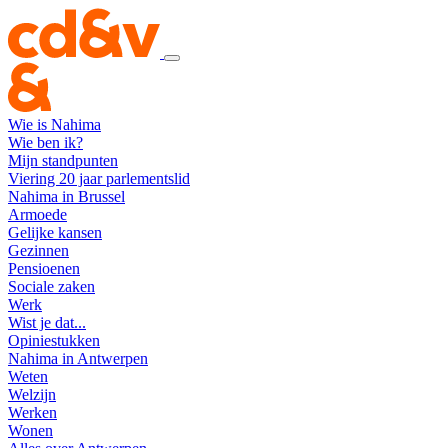
Wie is Nahima
Wie ben ik?
Mijn standpunten
Viering 20 jaar parlementslid
Nahima in Brussel
Armoede
Gelijke kansen
Gezinnen
Pensioenen
Sociale zaken
Werk
Wist je dat...
Opiniestukken
Nahima in Antwerpen
Weten
Welzijn
Werken
Wonen