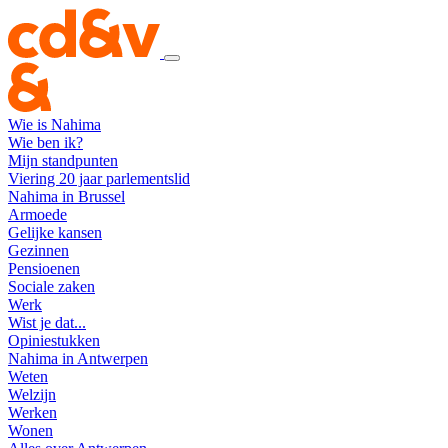
Wie is Nahima
Wie ben ik?
Mijn standpunten
Viering 20 jaar parlementslid
Nahima in Brussel
Armoede
Gelijke kansen
Gezinnen
Pensioenen
Sociale zaken
Werk
Wist je dat...
Opiniestukken
Nahima in Antwerpen
Weten
Welzijn
Werken
Wonen