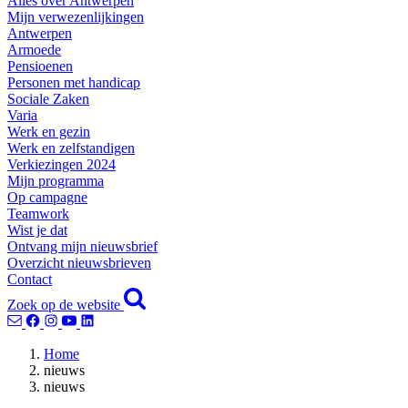
Alles over Antwerpen
Mijn verwezenlijkingen
Antwerpen
Armoede
Pensioenen
Personen met handicap
Sociale Zaken
Varia
Werk en gezin
Werk en zelfstandigen
Verkiezingen 2024
Mijn programma
Op campagne
Teamwork
Wist je dat
Ontvang mijn nieuwsbrief
Overzicht nieuwsbrieven
Contact
Zoek op de website
Home
nieuws
nieuws