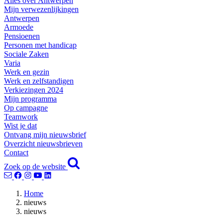
Alles over Antwerpen
Mijn verwezenlijkingen
Antwerpen
Armoede
Pensioenen
Personen met handicap
Sociale Zaken
Varia
Werk en gezin
Werk en zelfstandigen
Verkiezingen 2024
Mijn programma
Op campagne
Teamwork
Wist je dat
Ontvang mijn nieuwsbrief
Overzicht nieuwsbrieven
Contact
Zoek op de website
Home
nieuws
nieuws