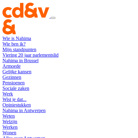
Wie is Nahima
Wie ben ik?
Mijn standpunten
Viering 20 jaar parlementslid
Nahima in Brussel
Armoede
Gelijke kansen
Gezinnen
Pensioenen
Sociale zaken
Werk
Wist je dat...
Opiniestukken
Nahima in Antwerpen
Weten
Welzijn
Werken
Wonen