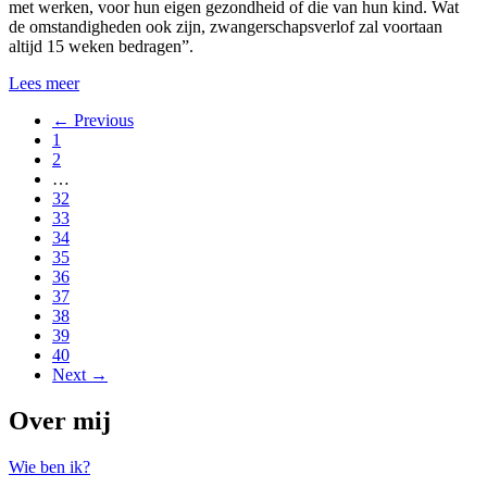
met werken, voor hun eigen gezondheid of die van hun kind. Wat
de omstandigheden ook zijn, zwangerschapsverlof zal voortaan
altijd 15 weken bedragen”.
Lees meer
← Previous
1
2
…
32
33
34
35
36
37
38
39
40
Next →
Over mij
Wie ben ik?