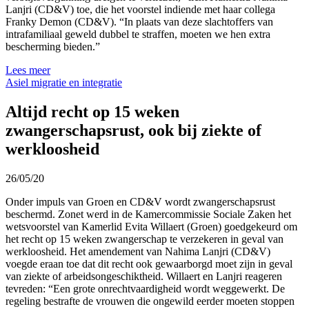
Lanjri (CD&V) toe, die het voorstel indiende met haar collega
Franky Demon (CD&V). “In plaats van deze slachtoffers van
intrafamiliaal geweld dubbel te straffen, moeten we hen extra
bescherming bieden.”
Lees meer
Asiel migratie en integratie
Altijd recht op 15 weken
zwangerschapsrust, ook bij ziekte of
werkloosheid
26/05/20
Onder impuls van Groen en CD&V wordt zwangerschapsrust
beschermd. Zonet werd in de Kamercommissie Sociale Zaken het
wetsvoorstel van Kamerlid Evita Willaert (Groen) goedgekeurd om
het recht op 15 weken zwangerschap te verzekeren in geval van
werkloosheid. Het amendement van Nahima Lanjri (CD&V)
voegde eraan toe dat dit recht ook gewaarborgd moet zijn in geval
van ziekte of arbeidsongeschiktheid. Willaert en Lanjri reageren
tevreden: “Een grote onrechtvaardigheid wordt weggewerkt. De
regeling bestrafte de vrouwen die ongewild eerder moeten stoppen