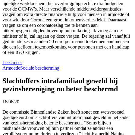
tijdelijke werkloosheid, het overbruggingsrecht, extra budgetten
voor de OCMW’s. Maar verschillende middenveldorganisaties
vragen om extra directe financiële hulp voor mensen in armoede of
voor wie door Corona een groot inkomensverlies leidt. Daarnaast
vragen ze om een coronatoeslag toe te kennen aan
uitkeringsgerechtigden bovenop hun uitkering. Ik vroeg aan de
minister of hij zal ingaan op deze vragen. De regering zal vanaf juli
gedurende zes maanden 50 euro per maand toekennen aan mensen
die een leefloon, tegemoetkoming voor personen met een handicap
of een IGO krijgen.
Lees meer
Armoede
Sociale bescherming
Slachtoffers intrafamiliaal geweld bij
gezinshereniging nu beter beschermd
16/06/20
De commissie Binnenlandse Zaken heeft zonet een wetsvoorstel
goedgekeurd om slachtoffers van intrafamiliaal geweld in het kader
van gezinshereniging beter te beschermen. “Soms blijven
mishandelde vrouwen bij hun partner omdat ze anders een
verblijfsvergunning dreigen te verliezen,” licht Kamerlid Nahima