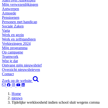
Alles over Antwerpen
Mijn verwezenlijkingen
Antwerpen
Armoede
Pensioenen
Personen met handicap
Sociale Zaken
Varia
Werk en gezin
Werk en zelfstandigen
Verkiezingen 2024
Mijn programma
Op campagne
Teamwork
Wist je dat
Ontvang mijn nieuwsbrief
Overzicht nieuwsbrieven
Contact
Zoek op de website
Home
nieuws
Tijdelijke werkloosheid indien school sluit wegens corona