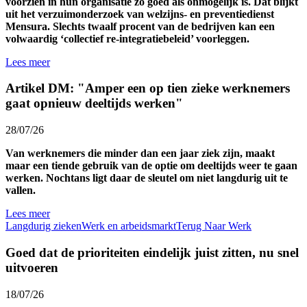
voorzien in hun organisatie zo goed als onmogelijk is. Dat blijkt
uit het verzuimonderzoek van welzijns- en preventiedienst
Mensura. Slechts twaalf procent van de bedrijven kan een
volwaardig ‘collectief re-integratiebeleid’ voorleggen.
Lees meer
Artikel DM: "Amper een op tien zieke werknemers
gaat opnieuw deeltijds werken"
28/07/26
Van werknemers die minder dan een jaar ziek zijn, maakt
maar een tiende gebruik van de optie om deeltijds weer te gaan
werken. Nochtans ligt daar de sleutel om niet langdurig uit te
vallen.
Lees meer
Langdurig zieken
Werk en arbeidsmarkt
Terug Naar Werk
Goed dat de prioriteiten eindelijk juist zitten, nu snel
uitvoeren
18/07/26