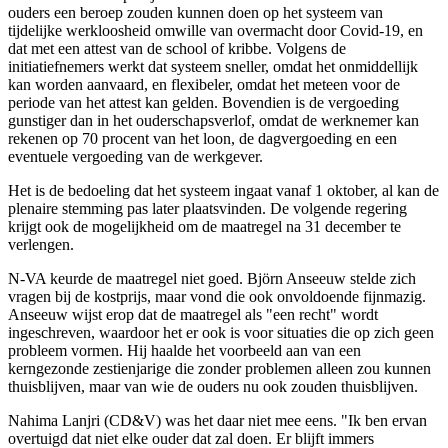
ouders een beroep zouden kunnen doen op het systeem van
tijdelijke werkloosheid omwille van overmacht door Covid-19, en
dat met een attest van de school of kribbe. Volgens de
initiatiefnemers werkt dat systeem sneller, omdat het onmiddellijk
kan worden aanvaard, en flexibeler, omdat het meteen voor de
periode van het attest kan gelden. Bovendien is de vergoeding
gunstiger dan in het ouderschapsverlof, omdat de werknemer kan
rekenen op 70 procent van het loon, de dagvergoeding en een
eventuele vergoeding van de werkgever.
Het is de bedoeling dat het systeem ingaat vanaf 1 oktober, al kan de
plenaire stemming pas later plaatsvinden. De volgende regering
krijgt ook de mogelijkheid om de maatregel na 31 december te
verlengen.
N-VA keurde de maatregel niet goed. Björn Anseeuw stelde zich
vragen bij de kostprijs, maar vond die ook onvoldoende fijnmazig.
Anseeuw wijst erop dat de maatregel als "een recht" wordt
ingeschreven, waardoor het er ook is voor situaties die op zich geen
probleem vormen. Hij haalde het voorbeeld aan van een
kerngezonde zestienjarige die zonder problemen alleen zou kunnen
thuisblijven, maar van wie de ouders nu ook zouden thuisblijven.
Nahima Lanjri (CD&V) was het daar niet mee eens. "Ik ben ervan
overtuigd dat niet elke ouder dat zal doen. Er blijft immers