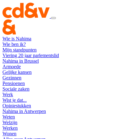
Wie is Nahima
Wie ben ik?
Mijn standpunten
Viering 20 jaar parlementslid
Nahima in Brussel
Armoede
Gelijke kansen
Gezinnen
Pensioenen
Sociale zaken
Werk
Wist je dat...
Opiniestukken
Nahima in Antwerpen
Weten
Welzijn
Werken
Wonen