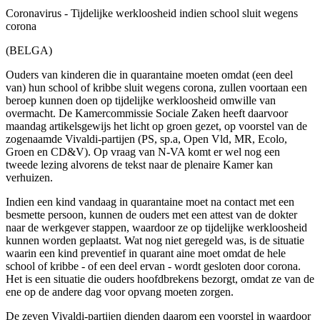
Coronavirus - Tijdelijke werkloosheid indien school sluit wegens
corona
(BELGA)
Ouders van kinderen die in quarantaine moeten omdat (een deel
van) hun school of kribbe sluit wegens corona, zullen voortaan een
beroep kunnen doen op tijdelijke werkloosheid omwille van
overmacht. De Kamercommissie Sociale Zaken heeft daarvoor
maandag artikelsgewijs het licht op groen gezet, op voorstel van de
zogenaamde Vivaldi-partijen (PS, sp.a, Open Vld, MR, Ecolo,
Groen en CD&V). Op vraag van N-VA komt er wel nog een
tweede lezing alvorens de tekst naar de plenaire Kamer kan
verhuizen.
Indien een kind vandaag in quarantaine moet na contact met een
besmette persoon, kunnen de ouders met een attest van de dokter
naar de werkgever stappen, waardoor ze op tijdelijke werkloosheid
kunnen worden geplaatst. Wat nog niet geregeld was, is de situatie
waarin een kind preventief in quarant aine moet omdat de hele
school of kribbe - of een deel ervan - wordt gesloten door corona.
Het is een situatie die ouders hoofdbrekens bezorgt, omdat ze van de
ene op de andere dag voor opvang moeten zorgen.
De zeven Vivaldi-partijen dienden daarom een voorstel in waardoor