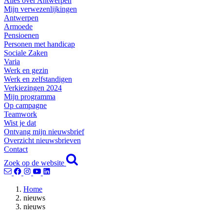
Alles over Antwerpen
Mijn verwezenlijkingen
Antwerpen
Armoede
Pensioenen
Personen met handicap
Sociale Zaken
Varia
Werk en gezin
Werk en zelfstandigen
Verkiezingen 2024
Mijn programma
Op campagne
Teamwork
Wist je dat
Ontvang mijn nieuwsbrief
Overzicht nieuwsbrieven
Contact
Zoek op de website
Home
nieuws
nieuws