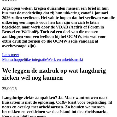
Afgelopen weken kregen duizenden mensen een brief in hun
bus met de mededeling dat zij hun uitkering vanaf 1 januari
2026 zullen verliezen. Het valt te hopen dat het verliezen van die
uitkering een impuls voor hen kan zijn om zich te laten
begeleiden naar werk door de VDAB (Actiris of Forem in
Brussel en Wallonië). Toch zal een deel van die mensen
aankloppen voor een leefloon bij het OCMW, iets wat voor
extra druk zal zorgen op die OCMW's (die vandaag al
overbevraagd zijn).
Lees meer
Maatschappelijke integratie
Werk en arbeidsmarkt
We leggen de nadruk op wat langdurig
zieken wél nog kunnen
25/09/25
Langdurige ziekte aanpakken? Ja. Maar wantrouwen naar
huisartsen is niet de oplossing. Cd&v kiest voor begeleiding, fit
notes en overleg met arbeidsartsen. Zo houden we mensen
betrokken en verkleinen we de afstand tot de arbeidsmarkt.
Een mens blijft een mens.