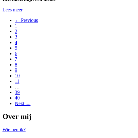
Lees meer
← Previous
1
2
3
4
5
6
7
8
9
10
11
…
39
40
Next →
Over mij
Wie ben ik?