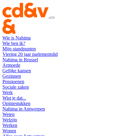
Wie is Nahima
Wie ben ik?
Mijn standpunten
Viering 20 jaar parlementslid
Nahima in Brussel
Armoede
Gelijke kansen
Gezinnen
Pensioenen
Sociale zaken
Werk
Wist je dat...
Opiniestukken
Nahima in Antwerpen
Weten
Welzijn
Werken
Wonen