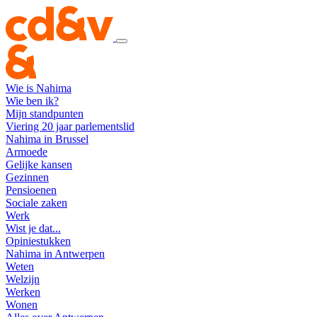
Wie is Nahima
Wie ben ik?
Mijn standpunten
Viering 20 jaar parlementslid
Nahima in Brussel
Armoede
Gelijke kansen
Gezinnen
Pensioenen
Sociale zaken
Werk
Wist je dat...
Opiniestukken
Nahima in Antwerpen
Weten
Welzijn
Werken
Wonen