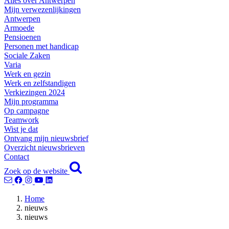
Alles over Antwerpen
Mijn verwezenlijkingen
Antwerpen
Armoede
Pensioenen
Personen met handicap
Sociale Zaken
Varia
Werk en gezin
Werk en zelfstandigen
Verkiezingen 2024
Mijn programma
Op campagne
Teamwork
Wist je dat
Ontvang mijn nieuwsbrief
Overzicht nieuwsbrieven
Contact
Zoek op de website
Home
nieuws
nieuws