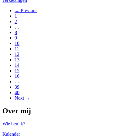
verkiezingen
← Previous
1
2
…
8
9
10
11
12
13
14
15
16
…
39
40
Next →
Over mij
Wie ben ik?
Kalender