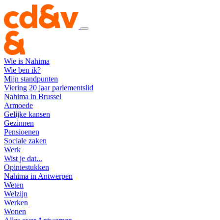
Wie is Nahima
Wie ben ik?
Mijn standpunten
Viering 20 jaar parlementslid
Nahima in Brussel
Armoede
Gelijke kansen
Gezinnen
Pensioenen
Sociale zaken
Werk
Wist je dat...
Opiniestukken
Nahima in Antwerpen
Weten
Welzijn
Werken
Wonen