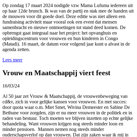
Op zondag 17 maart 2024 nodigde vzw Mama Lufuma iedereen uit
op haar 12de brunch. Ik was van de partij en stak mee de handen uit
de mouwen voor dit goede doel. Deze editie was niet alleen een
fundraising activiteit maar vooral ook een event dat mensen
samenbracht en nieuwe ontmoetingen tot stand deed komen. De
opbrengst gaat integraal naar het project: het opvanghuis en
opleidingscentrum voor vrouwen en hun kinderen in Congo
(Matadi). 16 maart, de datum voor volgend jaar kunt u alvast in de
agenda zetten.
Lees meer
Vrouw en Maatschappij viert feest
16/03/24
Al 50 jaar zet Vrouw & Maatschappij, de vrouwenbeweging van
cd&v, zich in voor gelijke kansen voor vrouwen. En met succes:
door quota waar o.m. Miet Smet, Wivina Demeester en Sabine De
Bethune voor zorgden, zijn er nu meer vrouwen in de politiek en in
raden van bestuur. Toch moeten we blijven inzetten op echte gelijke
behandeling. Want vrouwen krijgen nog steeds minder loon en
minder pensioen. Mannen nemen nog steeds minder
ouderschapsverlof op dan vrouwen. Dat zijn zaken waar ik mij in