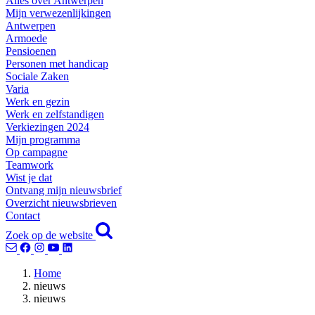
Alles over Antwerpen
Mijn verwezenlijkingen
Antwerpen
Armoede
Pensioenen
Personen met handicap
Sociale Zaken
Varia
Werk en gezin
Werk en zelfstandigen
Verkiezingen 2024
Mijn programma
Op campagne
Teamwork
Wist je dat
Ontvang mijn nieuwsbrief
Overzicht nieuwsbrieven
Contact
Zoek op de website
Home
nieuws
nieuws