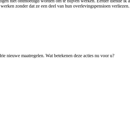
n niet ontmoedigd worden om te blijven werken. Eerder diende ik al 
rken zonder dat ze een deel van hun overlevingspensioen verliezen. D
rie nieuwe maatregelen. Wat betekenen deze acties nu voor u?