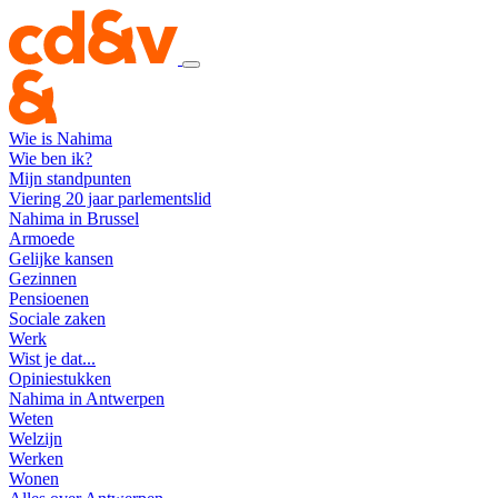
Wie is Nahima
Wie ben ik?
Mijn standpunten
Viering 20 jaar parlementslid
Nahima in Brussel
Armoede
Gelijke kansen
Gezinnen
Pensioenen
Sociale zaken
Werk
Wist je dat...
Opiniestukken
Nahima in Antwerpen
Weten
Welzijn
Werken
Wonen