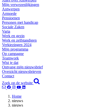
Alles over Antwerpen
Mijn verwezenlijkingen
Antwerpen
Armoede
Pensioenen
Personen met handicap
Sociale Zaken
Varia
Werk en gezin
Werk en zelfstandigen
Verkiezingen 2024
Mijn programma
Op campagne
Teamwork
Wist je dat
Ontvang mijn nieuwsbrief
Overzicht nieuwsbrieven
Contact
Zoek op de website
Home
nieuws
nieuws