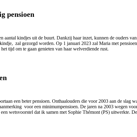
ig pensioen
en aantal kindjes uit de buurt. Dankzij haar inzet, kunnen de ouders va
kindje, zal gezorgd worden. Op 1 januari 2023 zal Maria met pensioen g
s het tijd om te gaan genieten van haar welverdiende rust.
oen
voortaan een beter pensioen. Onthaalouders die voor 2003 aan de slag
n aanmerking voor een minimumpensioen. De jaren na 2003 wegen voor
a een wetsvoorstel dat ik samen met Sophie Thémont (PS) uitwerkte. De