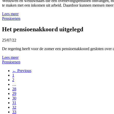
Weduwen en weduwnaars die een overlevingspensioen ontvangen, moge
te maken met een inkomen uit arbeid. Daardoor kunnen mensen meer we
Lees meer
Pensioenen
Het pensioenakkoord uitgelegd
25/07/22
De regering heeft voor de zomer een pensioenakkoord gesloten over d
Lees meer
Pensioenen
← Previous
1
2
…
28
29
30
31
32
33