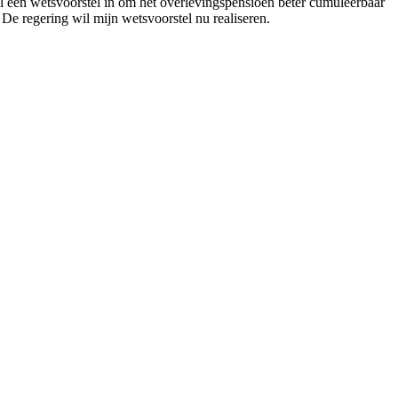
een wetsvoorstel in om het overlevingspensioen beter cumuleerbaar
e regering wil mijn wetsvoorstel nu realiseren.