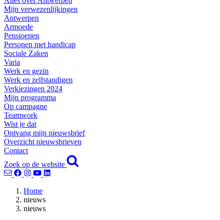
Alles over Antwerpen
Mijn verwezenlijkingen
Antwerpen
Armoede
Pensioenen
Personen met handicap
Sociale Zaken
Varia
Werk en gezin
Werk en zelfstandigen
Verkiezingen 2024
Mijn programma
Op campagne
Teamwork
Wist je dat
Ontvang mijn nieuwsbrief
Overzicht nieuwsbrieven
Contact
Zoek op de website
Home
nieuws
nieuws