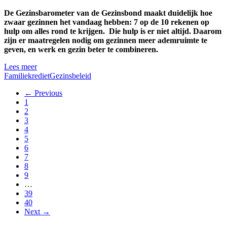
De Gezinsbarometer van de Gezinsbond maakt duidelijk hoe
zwaar gezinnen het vandaag hebben: 7 op de 10 rekenen op
hulp om alles rond te krijgen. Die hulp is er niet altijd. Daarom
zijn er maatregelen nodig om gezinnen meer ademruimte te
geven, en werk en gezin beter te combineren.
Lees meer
Familiekrediet
Gezinsbeleid
← Previous
1
2
3
4
5
6
7
8
9
…
39
40
Next →