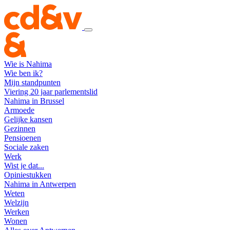
Wie is Nahima
Wie ben ik?
Mijn standpunten
Viering 20 jaar parlementslid
Nahima in Brussel
Armoede
Gelijke kansen
Gezinnen
Pensioenen
Sociale zaken
Werk
Wist je dat...
Opiniestukken
Nahima in Antwerpen
Weten
Welzijn
Werken
Wonen