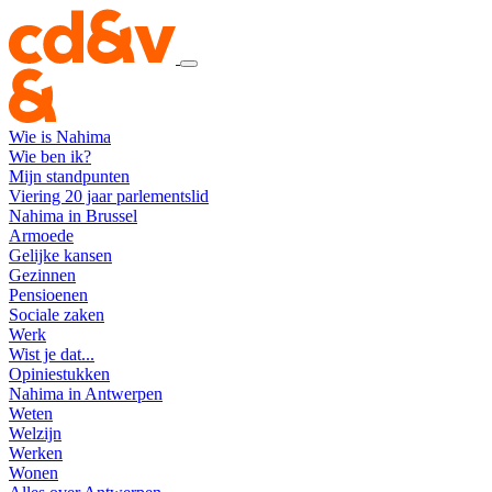
Wie is Nahima
Wie ben ik?
Mijn standpunten
Viering 20 jaar parlementslid
Nahima in Brussel
Armoede
Gelijke kansen
Gezinnen
Pensioenen
Sociale zaken
Werk
Wist je dat...
Opiniestukken
Nahima in Antwerpen
Weten
Welzijn
Werken
Wonen