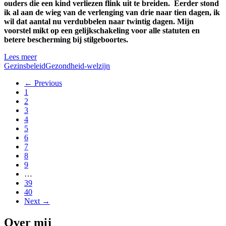
ouders die een kind verliezen flink uit te breiden. Eerder stond
ik al aan de wieg van de verlenging van drie naar tien dagen, ik
wil dat aantal nu verdubbelen naar twintig dagen. Mijn
voorstel mikt op een gelijkschakeling voor alle statuten en
betere bescherming bij stilgeboortes.
Lees meer
Gezinsbeleid
Gezondheid-welzijn
← Previous
1
2
3
4
5
6
7
8
9
…
39
40
Next →
Over mij