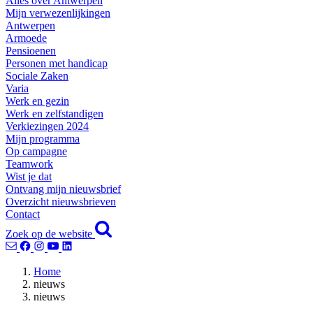
Alles over Antwerpen
Mijn verwezenlijkingen
Antwerpen
Armoede
Pensioenen
Personen met handicap
Sociale Zaken
Varia
Werk en gezin
Werk en zelfstandigen
Verkiezingen 2024
Mijn programma
Op campagne
Teamwork
Wist je dat
Ontvang mijn nieuwsbrief
Overzicht nieuwsbrieven
Contact
Zoek op de website
Home
nieuws
nieuws