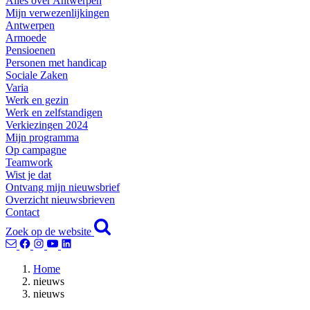
Alles over Antwerpen
Mijn verwezenlijkingen
Antwerpen
Armoede
Pensioenen
Personen met handicap
Sociale Zaken
Varia
Werk en gezin
Werk en zelfstandigen
Verkiezingen 2024
Mijn programma
Op campagne
Teamwork
Wist je dat
Ontvang mijn nieuwsbrief
Overzicht nieuwsbrieven
Contact
Zoek op de website
Home
nieuws
nieuws