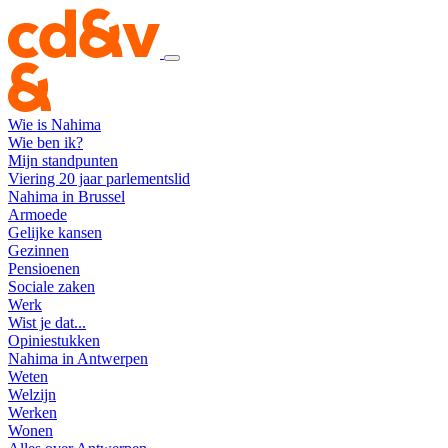
Wie is Nahima
Wie ben ik?
Mijn standpunten
Viering 20 jaar parlementslid
Nahima in Brussel
Armoede
Gelijke kansen
Gezinnen
Pensioenen
Sociale zaken
Werk
Wist je dat...
Opiniestukken
Nahima in Antwerpen
Weten
Welzijn
Werken
Wonen