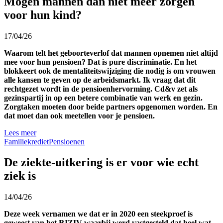
Mogen mannen dan niet meer zorgen
voor hun kind?
17/04/26
Waarom telt het geboorteverlof dat mannen opnemen niet altijd
mee voor hun pensioen? Dat is pure discriminatie. En het
blokkeert ook de mentaliteitswijziging die nodig is om vrouwen
alle kansen te geven op de arbeidsmarkt. Ik vraag dat dit
rechtgezet wordt in de pensioenhervorming. Cd&v zet als
gezinspartij in op een betere combinatie van werk en gezin.
Zorgtaken moeten door beide partners opgenomen worden. En
dat moet dan ook meetellen voor je pensioen.
Lees meer
Familiekrediet
Pensioenen
De ziekte-uitkering is er voor wie echt
ziek is
14/04/26
Deze week vernamen we dat er in 2020 een steekproef is
geweest van het RIZIV waarbij werd vastgesteld dat heel wat