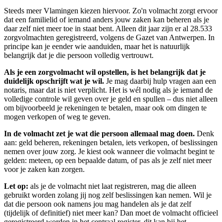
Steeds meer Vlamingen kiezen hiervoor. Zo'n volmacht zorgt ervoor
dat een familielid of iemand anders jouw zaken kan beheren als je
daar zelf niet meer toe in staat bent. Alleen dit jaar zijn er al 28.533
zorgvolmachten geregistreerd, volgens de Gazet van Antwerpen. In
principe kan je eender wie aanduiden, maar het is natuurlijk
belangrijk dat je die persoon volledig vertrouwt.
Als je een zorgvolmacht wil opstellen, is het belangrijk dat je
duidelijk opschrijft wat je wil.
Je mag daarbij hulp vragen aan een
notaris, maar dat is niet verplicht. Het is wél nodig als je iemand de
volledige controle wil geven over je geld en spullen – dus niet alleen
om bijvoorbeeld je rekeningen te betalen, maar ook om dingen te
mogen verkopen of weg te geven.
In de volmacht zet je wat die persoon allemaal mag doen.
Denk
aan: geld beheren, rekeningen betalen, iets verkopen, of beslissingen
nemen over jouw zorg. Je kiest ook wanneer die volmacht begint te
gelden: meteen, op een bepaalde datum, of pas als je zelf niet meer
voor je zaken kan zorgen.
Let op:
als je de volmacht niet laat registreren, mag die alleen
gebruikt worden zolang jij nog zelf beslissingen kan nemen. Wil je
dat die persoon ook namens jou mag handelen als je dat zelf
(tijdelijk of definitief) niet meer kan? Dan moet de volmacht officieel
geregistreerd worden in het centraal register, dit kan bij het