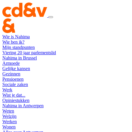
Wie is Nahima
Wie ben ik?
Mijn standpunten
Viering 20 jaar parlementslid
Nahima in Brussel
Armoede
Gelijke kansen
Gezinnen
Pensioenen
Sociale zaken
Werk
Wist je dat...
Opiniestukken
Nahima in Antwerpen
Weten
Welzijn
Werken
Wonen