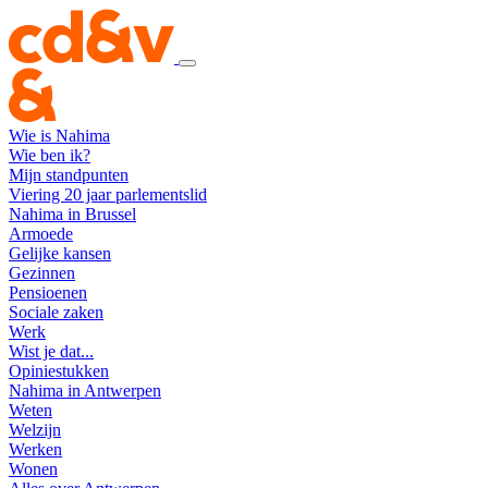
Wie is Nahima
Wie ben ik?
Mijn standpunten
Viering 20 jaar parlementslid
Nahima in Brussel
Armoede
Gelijke kansen
Gezinnen
Pensioenen
Sociale zaken
Werk
Wist je dat...
Opiniestukken
Nahima in Antwerpen
Weten
Welzijn
Werken
Wonen