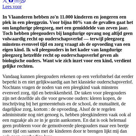
Lees voor
In Vlaanderen hebben zo'n 11.000 kinderen en jongeren een
plek in een pleeggezin. Voor bijna 80% van de gevallen gaat het
om langdurige pleegzorg, met een gemiddelde van zeven jaar.
Toch hebben pleegouders bij langdurige opvang nog altijd geen
volwaardig recht op ouderschapsverlof — terwijl pleegzorg
minstens evenveel tijd en zorg vraagt als de opvoeding van een
eigen kind. Ik wil pleegouders in het kader van langdurige
pleegzorg hetzelfde recht op ouderschapsverlof geven als
biologische ouders. Want wie zich inzet voor een kind, verdient
gelijke rechten.
Vandaag kunnen pleegouders rekenen op een verlofstelsel dat eerder
beperkt is en niet gelijkwaardig aan het klassieke ouderschapsverlof.
Nochtans vragen de noden van een pleegkind vaak minstens
evenveel zorg, tijd en betrokkenheid. De taken voor pleegouders
zijn net dezelfde als die voor gewone ouders: kleren kopen, de
inschrijving bij het gemeentehuis en de school, de mutualiteit, de
dagelijkse zorg, kortom : de opvoeding. Alsof de te regelen
administratie nog niet genoeg is, hebben pleegkinderen vaak ook al
een rugzakje als ze in je gezin aankomen. En dat is ook helemaal
geen probleem voor de gemotiveerde pleegouders maar een beetje
meer tijd om samen met de kinderen door te brengen lijkt mij dan