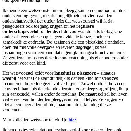
ook geen overbodige luxe.
Ik diende een wetsvoorstel in om pleeggezinnen de nodige ruimte en
ondersteuning geven, met de mogelijkheid tot vier maanden
ouderschapsverlof per ouder. Met dat wetsvoorstel wil ik dat
pleegouders ook toegang krijgen tot het
reguliere
ouderschapsverlof
, onder dezelfde voorwaarden als biologische
ouders. Pleegouderschap is geen evidente keuze, noch een
gemakkelijke opdracht. De gezinnen die een pleegkindje onthalen,
doen dat met volle overgave en leveren dagdagelijks veel
inspanningen voor een kind dat eigenlijk biologisch niet van hen is.
Ze verdienen minstens dezelfde ondersteuning als elke andere ouder
die zorgt voor een kind.
Het wetsvoorstel geldt voor
langdurige pleegzorg
– situaties
waarbij het vanaf de start duidelijk is dat een kind minstens zes
maanden in hetzelfde gezin zal verblijven. Zowel ouders die via de
jeugdrechtbank als de erkende diensten voor pleegzorg of jeugdhulp
zijn aangesteld, vallen onder de regeling. De maatregel zal het leven
verbeteren van honderden pleeggezinnen in België. Ze krijgen zo
niet alleen meer ademruimte, maar ook de erkenning die ze
verdienen.
Mijn volledige wetsvoorstel vind je
hier
.
Ik ben dus tevreden dat ouderschapsverlof voor pleegouders ook