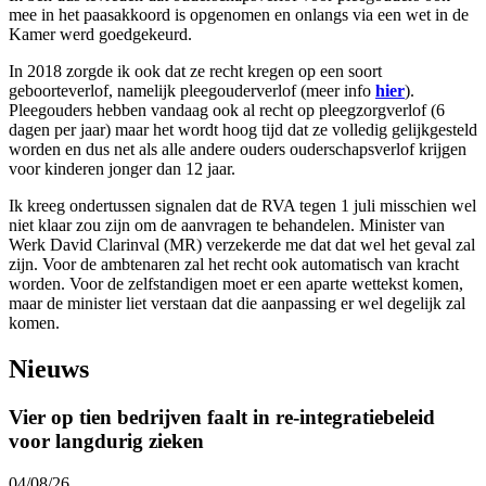
mee in het paasakkoord is opgenomen en onlangs via een wet in de
Kamer werd goedgekeurd.
In 2018 zorgde ik ook dat ze recht kregen op een soort
geboorteverlof, namelijk pleegouderverlof (meer info
hier
).
Pleegouders hebben vandaag ook al recht op pleegzorgverlof (6
dagen per jaar) maar het wordt hoog tijd dat ze volledig gelijkgesteld
worden en dus net als alle andere ouders ouderschapsverlof krijgen
voor kinderen jonger dan 12 jaar.
Ik kreeg ondertussen signalen dat de RVA tegen 1 juli misschien wel
niet klaar zou zijn om de aanvragen te behandelen. Minister van
Werk David Clarinval (MR) verzekerde me dat dat wel het geval zal
zijn. Voor de ambtenaren zal het recht ook automatisch van kracht
worden. Voor de zelfstandigen moet er een aparte wettekst komen,
maar de minister liet verstaan dat die aanpassing er wel degelijk zal
komen.
Nieuws
Vier op tien bedrijven faalt in re-integratiebeleid
voor langdurig zieken
04/08/26