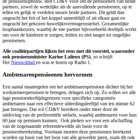
de pensioenopbouw, stelt CD&V voor om de pensioenen van beide
partners, zowel de wettelijke als de aanvullende pensioenen, op te
tellen en gelijk te verdelen tussen beide partners. Dit geldt dan
ongeacht het feit of het koppel samenblijft of uit elkaar gaat en
ongeacht het gekozen huwelijksvermogensstelsel. Gezamenlijke
loopbaankeuzes, waarbij de ene partner bijvoorbeeld deeltijds werkt
om voor de kinderen te zorgen, leiden zo niet langer tot ongelijke
pensioenen.
Alle coalitiepartijen lijken het eens met dit voorstel, waaronder
ook pensioenminister Karine Lalieux (PS)
, zo schrijft
Het
Nieuwsblad
en was te horen op Radio 1.
Ambtenarenpensioenen hervormen
Een aantal maatregelen om het ambtenarenpensioen dichter bij het
werknemerspensioen te brengen, dringen zich op. Zo willen we alle
lage pensioenleeftijdsgrenzen voor specifieke categorieën
ambtenaren naar een effectieve uittredingsleeftijd van ten minste 62
jaar brengen. Dat wil CD&V bereiken onder meer door de
uitdoving van de preferentiële stelsels, waarbij ambtenaren voor hun
60 jaar op pensioen kunnen. Ook pleiten we voor een afschaffing
van de zogenaamde referentiewedde als basis voor de
pensioenberekening. Voortaan moeten deze pensioenen berekend
worden op basis van het loon van alle gewerkte jaren, zoals dit ook