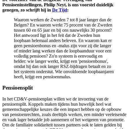
Pensioeninstellingen, Philip Neyt, is ons voorstel duidelijk
genegen, zo schrijft hij in
De Tijd
:
Waarom werken de Zweden 7 tot 8 jaar langer dan de
Belgen? En waarom werkt 75 procent van de Zweden
tussen 60 en 65 jaar en bij ons nauwelijks 30 procent?
Het antwoord ligt in het feit dat de Zweden hun
loopbaan helemaal anders beleven. En waarom kan er
geen pensioenbonus en -malus zijn voor zij die langer
of minder lang werken dan de loopbaanduur voor een
volledig pensioen? Zo'n systeem is eenvoudig en
helder: wie langer werkt, krijgt een 'pensioenbonus',
omdat hij dan ook langer RSZ-bijdragen betaalt en zo
het systeem onderstut. Wie onvoldoende loopbaanjaren
heeft, krijgt een pensioenmalus.
Pensioensplit
In het CD&V-pensioenplan willen we de invoering van de
pensioensplit. Koppels maken tijdens hun huwelijk heel wat
gemeenschappelijke keuzes die een impact hebben op de opbouw
van pensioenrechten, zoals deeltijds werken, een minder veeleisende
en vaak lager betaalde job aannemen of het weigeren van promotie.
Om de familiaire solidariteit tussen partners ook te laten gelden bij