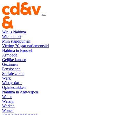
Wie is Nahima
Wie ben ik?
Mijn standpunten
Viering 20 jaar parlementslid
Nahima in Brussel
Armoede
Gelijke kansen
Gezinnen
Pensioenen
Sociale zaken
Werk
Wist je dat...
Opiniestukken
Nahima in Antwerpen
Weten
Welzijn
Werken
Wonen