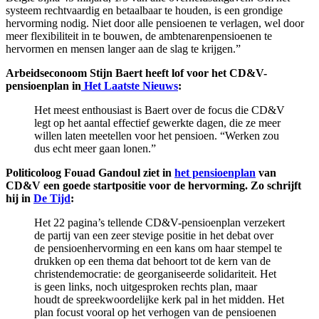
systeem rechtvaardig en betaalbaar te houden, is een grondige
hervorming nodig. Niet door alle pensioenen te verlagen, wel door
meer flexibiliteit in te bouwen, de ambtenarenpensioenen te
hervormen en mensen langer aan de slag te krijgen.”
Arbeidseconoom Stijn Baert heeft lof voor het CD&V-
pensioenplan in
Het Laatste Nieuws
:
Het meest enthousiast is Baert over de focus die CD&V
legt op het aantal effectief gewerkte dagen, die ze meer
willen laten meetellen voor het pensioen. “Werken zou
dus echt meer gaan lonen.”
Politicoloog Fouad Gandoul ziet in
het pensioenplan
van
CD&V een goede startpositie voor de hervorming. Zo schrijft
hij in
De Tijd
:
Het 22 pagina’s tellende CD&V-pensioenplan verzekert
de partij van een zeer stevige positie in het debat over
de pensioenhervorming en een kans om haar stempel te
drukken op een thema dat behoort tot de kern van de
christendemocratie: de georganiseerde solidariteit. Het
is geen links, noch uitgesproken rechts plan, maar
houdt de spreekwoordelijke kerk pal in het midden. Het
plan focust vooral op het verhogen van de pensioenen