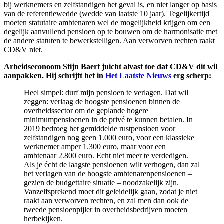
bij werknemers en zelfstandigen het geval is, en niet langer op basis
van de referentiewedde (wedde van laatste 10 jaar). Tegelijkertijd
moeten statutaire ambtenaren wel de mogelijkheid krijgen om een
degelijk aanvullend pensioen op te bouwen om de harmonisatie met
de andere statuten te bewerkstelligen. Aan verworven rechten raakt
CD&V niet.
Arbeidseconoom Stijn Baert juicht alvast toe dat CD&V dit wil
aanpakken. Hij schrijft het in
Het Laatste Nieuws
erg scherp:
Heel simpel: durf mijn pensioen te verlagen. Dat wil
zeggen: verlaag de hoogste pensioenen binnen de
overheidssector om de geplande hogere
minimumpensioenen in de privé te kunnen betalen. In
2019 bedroeg het gemiddelde rustpensioen voor
zelfstandigen nog geen 1.000 euro, voor een klassieke
werknemer amper 1.300 euro, maar voor een
ambtenaar 2.800 euro. Echt niet meer te verdedigen.
Als je écht de laagste pensioenen wilt verhogen, dan zal
het verlagen van de hoogste ambtenarenpensioenen –
gezien de budgettaire situatie – noodzakelijk zijn.
Vanzelfsprekend moet dit geleidelijk gaan, zodat je niet
raakt aan verworven rechten, en zal men dan ook de
tweede pensioenpijler in overheidsbedrijven moeten
herbekijken.