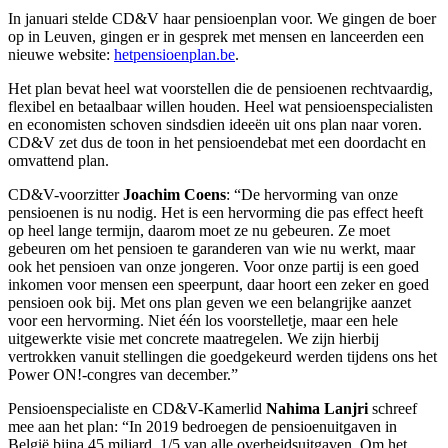
In januari stelde CD&V haar pensioenplan voor. We gingen de boer
op in Leuven, gingen er in gesprek met mensen en lanceerden een
nieuwe website:
hetpensioenplan.be
.
Het plan bevat heel wat voorstellen die de pensioenen rechtvaardig,
flexibel en betaalbaar willen houden. Heel wat pensioenspecialisten
en economisten schoven sindsdien ideeën uit ons plan naar voren.
CD&V zet dus de toon in het pensioendebat met een doordacht en
omvattend plan.
CD&V-voorzitter
Joachim Coens
: “De hervorming van onze
pensioenen is nu nodig. Het is een hervorming die pas effect heeft
op heel lange termijn, daarom moet ze nu gebeuren. Ze moet
gebeuren om het pensioen te garanderen van wie nu werkt, maar
ook het pensioen van onze jongeren. Voor onze partij is een goed
inkomen voor mensen een speerpunt, daar hoort een zeker en goed
pensioen ook bij. Met ons plan geven we een belangrijke aanzet
voor een hervorming. Niet één los voorstelletje, maar een hele
uitgewerkte visie met concrete maatregelen. We zijn hierbij
vertrokken vanuit stellingen die goedgekeurd werden tijdens ons het
Power ON!-congres van december.”
Pensioenspecialiste en CD&V-Kamerlid
Nahima Lanjri
schreef
mee aan het plan: “In 2019 bedroegen de pensioenuitgaven in
België bijna 45 miljard, 1/5 van alle overheidsuitgaven. Om het