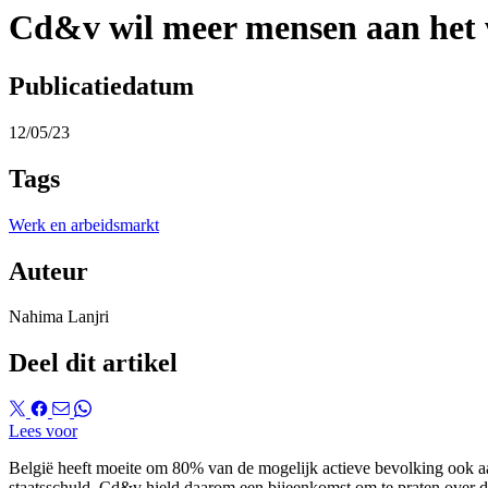
Cd&v wil meer mensen aan het 
Publicatiedatum
12/05/23
Tags
Werk en arbeidsmarkt
Auteur
Nahima Lanjri
Deel dit artikel
Lees voor
België heeft moeite om 80% van de mogelijk actieve bevolking ook aan 
staatsschuld. Cd&v hield daarom een bijeenkomst om te praten over d