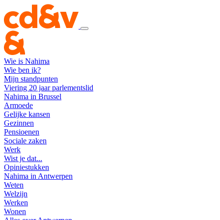
Wie is Nahima
Wie ben ik?
Mijn standpunten
Viering 20 jaar parlementslid
Nahima in Brussel
Armoede
Gelijke kansen
Gezinnen
Pensioenen
Sociale zaken
Werk
Wist je dat...
Opiniestukken
Nahima in Antwerpen
Weten
Welzijn
Werken
Wonen