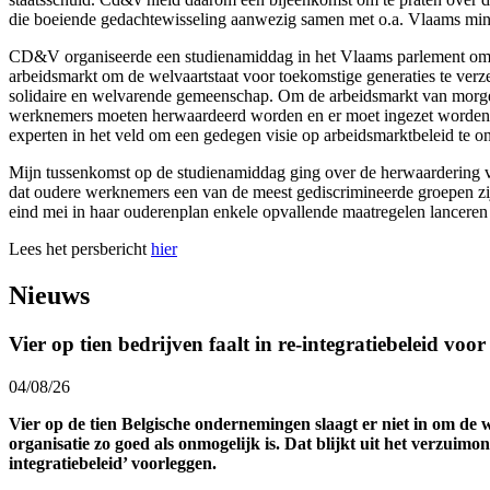
die boeiende gedachtewisseling aanwezig samen met o.a. Vlaams mini
CD&V organiseerde een studienamiddag in het Vlaams parlement om t
arbeidsmarkt om de welvaartstaat voor toekomstige generaties te ver
solidaire en welvarende gemeenschap. Om de arbeidsmarkt van morgen
werknemers moeten herwaardeerd worden en er moet ingezet worden o
experten in het veld om een gedegen visie op arbeidsmarktbeleid te o
Mijn tussenkomst op de studienamiddag ging over de herwaardering
dat oudere werknemers een van de meest gediscrimineerde groepen zi
eind mei in haar ouderenplan enkele opvallende maatregelen lanceren o
Lees het persbericht
hier
Nieuws
Vier op tien bedrijven faalt in re-integratiebeleid voo
04/08/26
Vier op de tien Belgische ondernemingen slaagt er niet in om de 
organisatie zo goed als onmogelijk is. Dat blijkt uit het verzuim
integratiebeleid’ voorleggen.