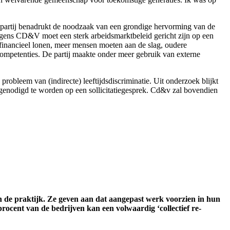
partij benadrukt de noodzaak van een grondige hervorming van de
olgens CD&V moet een sterk arbeidsmarktbeleid gericht zijn op een
inancieel lonen, meer mensen moeten aan de slag, oudere
mpetenties. De partij maakte onder meer gebruik van externe
obleem van (indirecte) leeftijdsdiscriminatie. Uit onderzoek blijkt
enodigd te worden op een sollicitatiegesprek. Cd&v zal bovendien
in de praktijk. Ze geven aan dat aangepast werk voorzien in hun
procent van de bedrijven kan een volwaardig ‘collectief re-