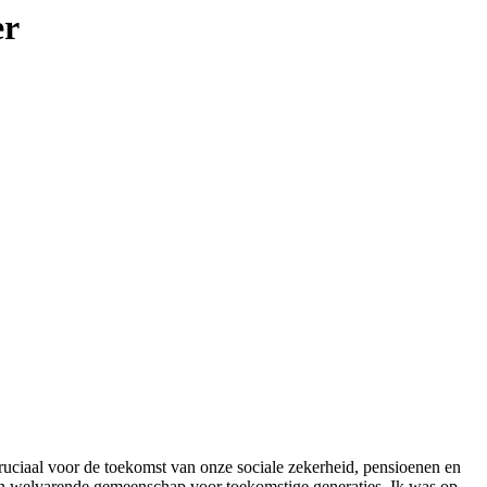
er
cruciaal voor de toekomst van onze sociale zekerheid, pensioenen en
 en welvarende gemeenschap voor toekomstige generaties. Ik was op