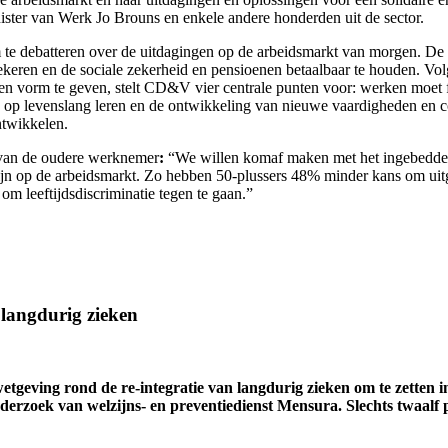
ster van Werk Jo Brouns en enkele andere honderden uit de sector.
e debatteren over de uitdagingen op de arbeidsmarkt van morgen. De 
zekeren en de sociale zekerheid en pensioenen betaalbaar te houden. V
 vorm te geven, stelt CD&V vier centrale punten voor: werken moet f
p levenslang leren en de ontwikkeling van nieuwe vaardigheden en co
ntwikkelen.
 van de oudere werknemer
:
“We willen komaf maken met het ingebedde pr
jn op de arbeidsmarkt. Zo hebben 50-plussers 48% minder kans om uitg
m leeftijdsdiscriminatie tegen te gaan.”
r langdurig zieken
wetgeving rond de re-integratie van langdurig zieken om te zetten 
onderzoek van welzijns- en preventiedienst Mensura. Slechts twaalf 