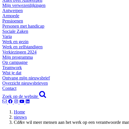
Alles over Antwerpen
Mijn verwezenlijkingen
Antwerpen
Armoede
Pensioenen
Personen met handicap
Sociale Zaken
Varia
Werk en gezin
Werk en zelfstandigen
Verkiezingen 2024
Mijn programma
Op campagne
Teamwork
Wist je dat
Ontvang mijn nieuwsbrief
Overzicht nieuwsbrieven
Contact
Zoek op de website
Home
nieuws
Cd&v wil meer mensen aan het werk op een verantwoorde man