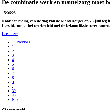
De combinatie werk en mantelzorg moet b
15/06/26
Naar aanleiding van de dag van de Mantelzorger op 23 juni leg i
Lees hieronder het persbericht met de belangrijkste speerpunten
Lees meer
← Previous
1
2
3
4
5
6
7
8
9
…
39
40
Next →
Over mij