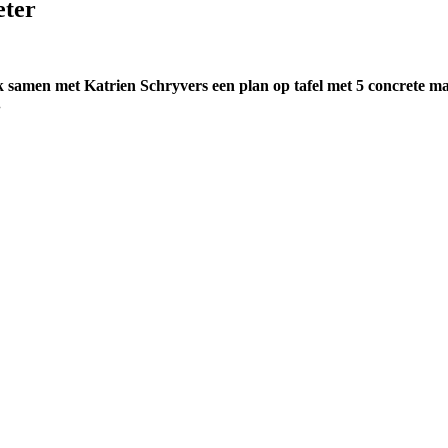
eter
k samen met Katrien Schryvers een plan op tafel met 5 concrete m
.