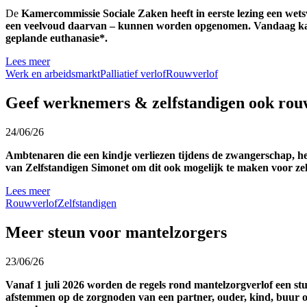
De
Kamercommissie Sociale Zaken heeft in eerste lezing een wetsv
een veelvoud daarvan – kunnen worden opgenomen. Vandaag kan 
geplande euthanasie*.
Lees meer
Werk en arbeidsmarkt
Palliatief verlof
Rouwverlof
Geef werknemers & zelfstandigen ook rouw
24/06/26
Ambtenaren die een kindje verliezen tijdens de zwangerschap, h
van Zelfstandigen Simonet om dit ook mogelijk te maken voor zel
Lees meer
Rouwverlof
Zelfstandigen
Meer steun voor mantelzorgers
23/06/26
Vanaf 1 juli 2026 worden de regels rond mantelzorgverlof een s
afstemmen op de zorgnoden van een partner, ouder, kind, buur 