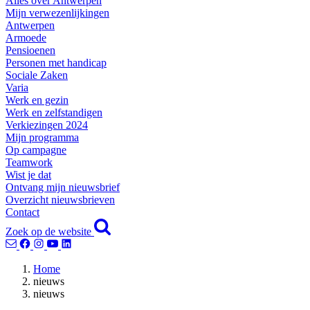
Alles over Antwerpen
Mijn verwezenlijkingen
Antwerpen
Armoede
Pensioenen
Personen met handicap
Sociale Zaken
Varia
Werk en gezin
Werk en zelfstandigen
Verkiezingen 2024
Mijn programma
Op campagne
Teamwork
Wist je dat
Ontvang mijn nieuwsbrief
Overzicht nieuwsbrieven
Contact
Zoek op de website
Home
nieuws
nieuws