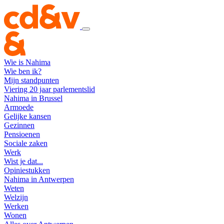
Wie is Nahima
Wie ben ik?
Mijn standpunten
Viering 20 jaar parlementslid
Nahima in Brussel
Armoede
Gelijke kansen
Gezinnen
Pensioenen
Sociale zaken
Werk
Wist je dat...
Opiniestukken
Nahima in Antwerpen
Weten
Welzijn
Werken
Wonen