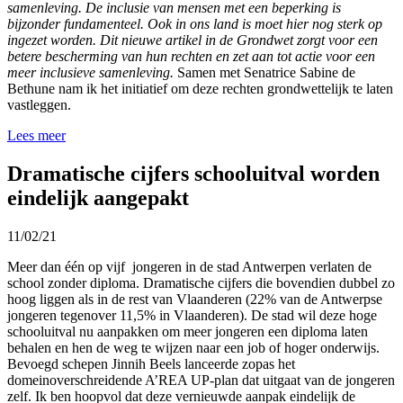
samenleving. De inclusie van mensen met een beperking is
bijzonder fundamenteel. Ook in ons land is moet hier nog sterk op
ingezet worden. Dit nieuwe artikel in de Grondwet zorgt voor een
betere bescherming van hun rechten en zet aan tot actie voor een
meer inclusieve samenleving.
Samen met Senatrice Sabine de
Bethune nam ik het initiatief om deze rechten grondwettelijk te laten
vastleggen.
Lees meer
Dramatische cijfers schooluitval worden
eindelijk aangepakt
11/02/21
Meer dan één op vijf jongeren in de stad Antwerpen verlaten de
school zonder diploma. Dramatische cijfers die bovendien dubbel zo
hoog liggen als in de rest van Vlaanderen (22% van de Antwerpse
jongeren tegenover 11,5% in Vlaanderen). De stad wil deze hoge
schooluitval nu aanpakken om meer jongeren een diploma laten
behalen en hen de weg te wijzen naar een job of hoger onderwijs.
Bevoegd schepen Jinnih Beels lanceerde zopas het
domeinoverschreidende A’REA UP-plan dat uitgaat van de jongeren
zelf. Ik ben hoopvol dat deze vernieuwde aanpak eindelijk de