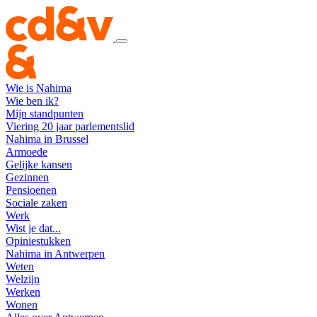
Wie is Nahima
Wie ben ik?
Mijn standpunten
Viering 20 jaar parlementslid
Nahima in Brussel
Armoede
Gelijke kansen
Gezinnen
Pensioenen
Sociale zaken
Werk
Wist je dat...
Opiniestukken
Nahima in Antwerpen
Weten
Welzijn
Werken
Wonen