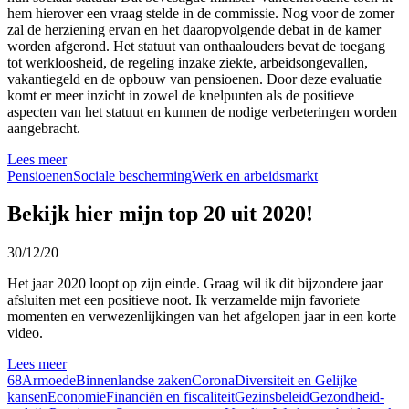
hem hierover een vraag stelde in de commissie. Nog voor de zomer
zal de herziening ervan en het daaropvolgende debat in de kamer
worden afgerond. Het statuut van onthaalouders bevat de toegang
tot werkloosheid, de regeling inzake ziekte, arbeidsongevallen,
vakantiegeld en de opbouw van pensioenen. Door deze evaluatie
komt er meer inzicht in zowel de knelpunten als de positieve
aspecten van het statuut en kunnen de nodige verbeteringen worden
aangebracht.
Lees meer
Pensioenen
Sociale bescherming
Werk en arbeidsmarkt
Bekijk hier mijn top 20 uit 2020!
30/12/20
Het jaar 2020 loopt op zijn einde. Graag wil ik dit bijzondere jaar
afsluiten met een positieve noot. Ik verzamelde mijn favoriete
momenten en verwezenlijkingen van het afgelopen jaar in een korte
video.
Lees meer
68
Armoede
Binnenlandse zaken
Corona
Diversiteit en Gelijke
kansen
Economie
Financiën en fiscaliteit
Gezinsbeleid
Gezondheid-