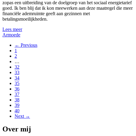
zopas een uitbreiding van de doelgroep van het sociaal energietarief
goed. Ik ben blij dat ik kon meewerken aan deze maatregel die meer
financiële ademruimte geeft aan gezinnen met
betalingsmoeilijkheden.
Lees meer
Armoede
← Previous
1
2
…
32
33
34
35
36
37
38
39
40
Next →
Over mij