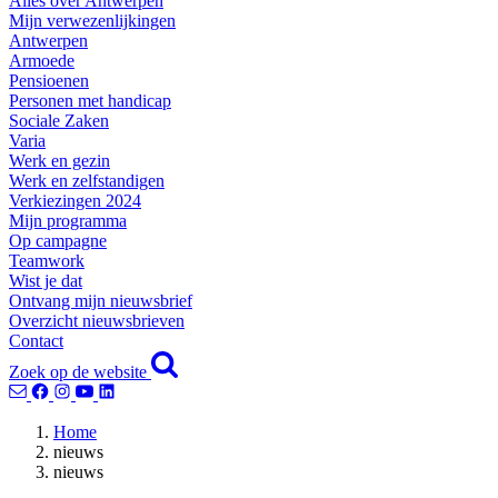
Alles over Antwerpen
Mijn verwezenlijkingen
Antwerpen
Armoede
Pensioenen
Personen met handicap
Sociale Zaken
Varia
Werk en gezin
Werk en zelfstandigen
Verkiezingen 2024
Mijn programma
Op campagne
Teamwork
Wist je dat
Ontvang mijn nieuwsbrief
Overzicht nieuwsbrieven
Contact
Zoek op de website
Home
nieuws
nieuws