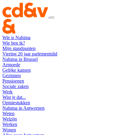
Wie is Nahima
Wie ben ik?
Mijn standpunten
Viering 20 jaar parlementslid
Nahima in Brussel
Armoede
Gelijke kansen
Gezinnen
Pensioenen
Sociale zaken
Werk
Wist je dat...
Opiniestukken
Nahima in Antwerpen
Weten
Welzijn
Werken
Wonen