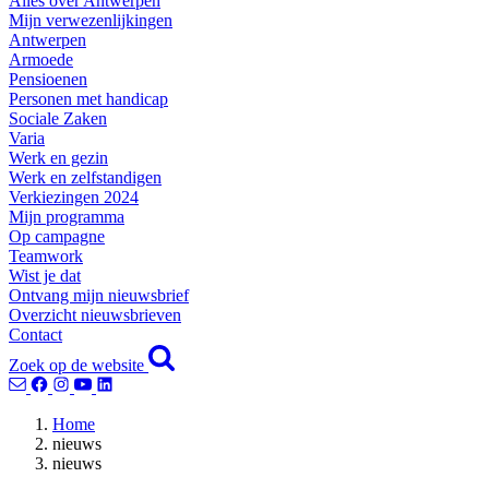
Alles over Antwerpen
Mijn verwezenlijkingen
Antwerpen
Armoede
Pensioenen
Personen met handicap
Sociale Zaken
Varia
Werk en gezin
Werk en zelfstandigen
Verkiezingen 2024
Mijn programma
Op campagne
Teamwork
Wist je dat
Ontvang mijn nieuwsbrief
Overzicht nieuwsbrieven
Contact
Zoek op de website
Home
nieuws
nieuws