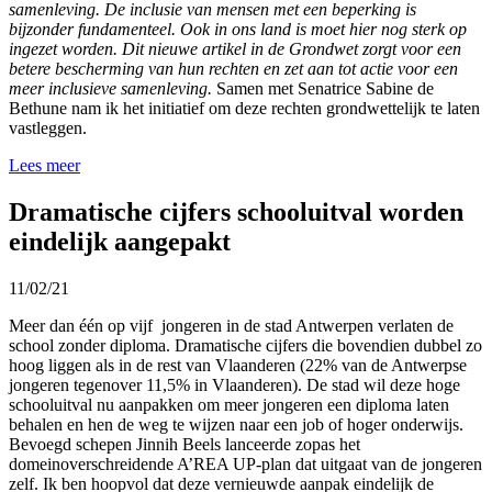
samenleving. De inclusie van mensen met een beperking is
bijzonder fundamenteel. Ook in ons land is moet hier nog sterk op
ingezet worden. Dit nieuwe artikel in de Grondwet zorgt voor een
betere bescherming van hun rechten en zet aan tot actie voor een
meer inclusieve samenleving.
Samen met Senatrice Sabine de
Bethune nam ik het initiatief om deze rechten grondwettelijk te laten
vastleggen.
Lees meer
Dramatische cijfers schooluitval worden
eindelijk aangepakt
11/02/21
Meer dan één op vijf jongeren in de stad Antwerpen verlaten de
school zonder diploma. Dramatische cijfers die bovendien dubbel zo
hoog liggen als in de rest van Vlaanderen (22% van de Antwerpse
jongeren tegenover 11,5% in Vlaanderen). De stad wil deze hoge
schooluitval nu aanpakken om meer jongeren een diploma laten
behalen en hen de weg te wijzen naar een job of hoger onderwijs.
Bevoegd schepen Jinnih Beels lanceerde zopas het
domeinoverschreidende A’REA UP-plan dat uitgaat van de jongeren
zelf. Ik ben hoopvol dat deze vernieuwde aanpak eindelijk de