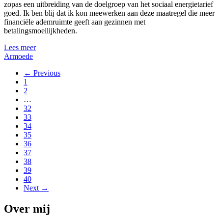
zopas een uitbreiding van de doelgroep van het sociaal energietarief
goed. Ik ben blij dat ik kon meewerken aan deze maatregel die meer
financiële ademruimte geeft aan gezinnen met
betalingsmoeilijkheden.
Lees meer
Armoede
← Previous
1
2
…
32
33
34
35
36
37
38
39
40
Next →
Over mij