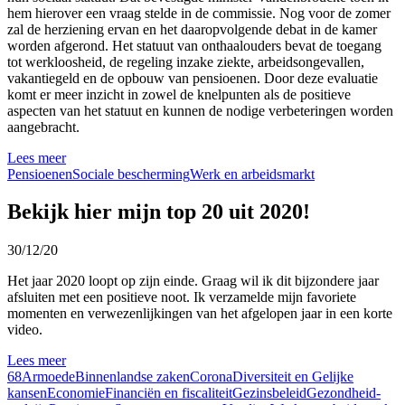
hem hierover een vraag stelde in de commissie. Nog voor de zomer
zal de herziening ervan en het daaropvolgende debat in de kamer
worden afgerond. Het statuut van onthaalouders bevat de toegang
tot werkloosheid, de regeling inzake ziekte, arbeidsongevallen,
vakantiegeld en de opbouw van pensioenen. Door deze evaluatie
komt er meer inzicht in zowel de knelpunten als de positieve
aspecten van het statuut en kunnen de nodige verbeteringen worden
aangebracht.
Lees meer
Pensioenen
Sociale bescherming
Werk en arbeidsmarkt
Bekijk hier mijn top 20 uit 2020!
30/12/20
Het jaar 2020 loopt op zijn einde. Graag wil ik dit bijzondere jaar
afsluiten met een positieve noot. Ik verzamelde mijn favoriete
momenten en verwezenlijkingen van het afgelopen jaar in een korte
video.
Lees meer
68
Armoede
Binnenlandse zaken
Corona
Diversiteit en Gelijke
kansen
Economie
Financiën en fiscaliteit
Gezinsbeleid
Gezondheid-