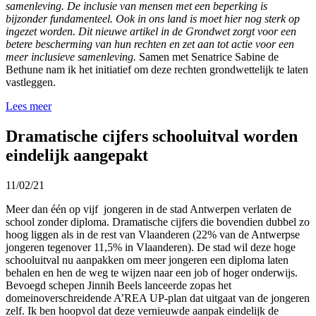
samenleving. De inclusie van mensen met een beperking is
bijzonder fundamenteel. Ook in ons land is moet hier nog sterk op
ingezet worden. Dit nieuwe artikel in de Grondwet zorgt voor een
betere bescherming van hun rechten en zet aan tot actie voor een
meer inclusieve samenleving.
Samen met Senatrice Sabine de
Bethune nam ik het initiatief om deze rechten grondwettelijk te laten
vastleggen.
Lees meer
Dramatische cijfers schooluitval worden
eindelijk aangepakt
11/02/21
Meer dan één op vijf jongeren in de stad Antwerpen verlaten de
school zonder diploma. Dramatische cijfers die bovendien dubbel zo
hoog liggen als in de rest van Vlaanderen (22% van de Antwerpse
jongeren tegenover 11,5% in Vlaanderen). De stad wil deze hoge
schooluitval nu aanpakken om meer jongeren een diploma laten
behalen en hen de weg te wijzen naar een job of hoger onderwijs.
Bevoegd schepen Jinnih Beels lanceerde zopas het
domeinoverschreidende A’REA UP-plan dat uitgaat van de jongeren
zelf. Ik ben hoopvol dat deze vernieuwde aanpak eindelijk de