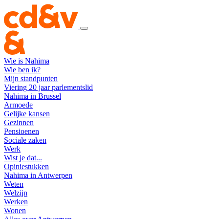
Wie is Nahima
Wie ben ik?
Mijn standpunten
Viering 20 jaar parlementslid
Nahima in Brussel
Armoede
Gelijke kansen
Gezinnen
Pensioenen
Sociale zaken
Werk
Wist je dat...
Opiniestukken
Nahima in Antwerpen
Weten
Welzijn
Werken
Wonen