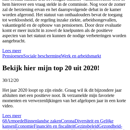
hem hierover een vraag stelde in de commissie. Nog voor de zomer
zal de herziening ervan en het daaropvolgende debat in de kamer
worden afgerond. Het statuut van onthaalouders bevat de toegang
tot werkloosheid, de regeling inzake ziekte, arbeidsongevallen,
vakantiegeld en de opbouw van pensioenen. Door deze evaluatie
komt er meer inzicht in zowel de knelpunten als de positieve
aspecten van het statuut en kunnen de nodige verbeteringen worden
aangebracht.
Lees meer
Pensioenen
Sociale bescherming
Werk en arbeidsmarkt
Bekijk hier mijn top 20 uit 2020!
30/12/20
Het jaar 2020 loopt op zijn einde. Graag wil ik dit bijzondere jaar
afsluiten met een positieve noot. Ik verzamelde mijn favoriete
momenten en verwezenlijkingen van het afgelopen jaar in een korte
video.
Lees meer
68
Armoede
Binnenlandse zaken
Corona
Diversiteit en Gelijke
kansen
Economie
Financiën en fiscaliteit
Gezinsbeleid
Gezondheid-