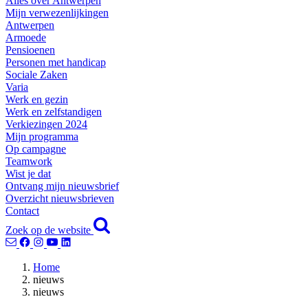
Alles over Antwerpen
Mijn verwezenlijkingen
Antwerpen
Armoede
Pensioenen
Personen met handicap
Sociale Zaken
Varia
Werk en gezin
Werk en zelfstandigen
Verkiezingen 2024
Mijn programma
Op campagne
Teamwork
Wist je dat
Ontvang mijn nieuwsbrief
Overzicht nieuwsbrieven
Contact
Zoek op de website
Home
nieuws
nieuws