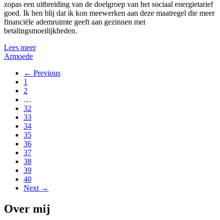
zopas een uitbreiding van de doelgroep van het sociaal energietarief
goed. Ik ben blij dat ik kon meewerken aan deze maatregel die meer
financiële ademruimte geeft aan gezinnen met
betalingsmoeilijkheden.
Lees meer
Armoede
← Previous
1
2
…
32
33
34
35
36
37
38
39
40
Next →
Over mij